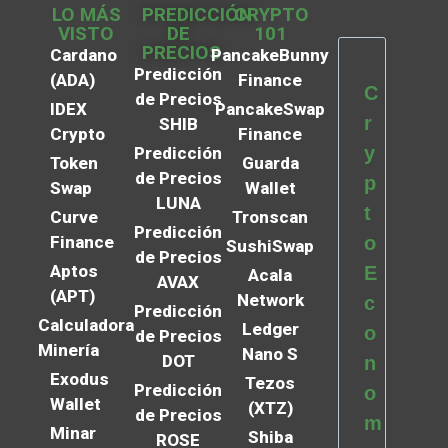
LO MÁS
PREDICCIÓN
CRYPTO
VISTO
DE
101
PRECIOS
Cardano
PancakeBunny
Predicción
(ADA)
Finance
C
de Precios
IDEX
PancakeSwap
r
SHIB
Crypto
Finance
y
Predicción
Token
Guarda
de Precios
p
Swap
Wallet
LUNA
t
Curve
Tronscan
Predicción
Finance
o
SushiSwap
de Precios
Aptos
E
Acala
AVAX
(APT)
Network
c
Predicción
Calculadora
Ledger
o
de Precios
Minería
Nano S
DOT
n
Exodus
Tezos
Predicción
o
Wallet
(XTZ)
de Precios
m
Minar
Shiba
ROSE