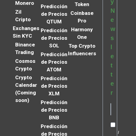
y
Monero
Token
Predicción
N
Zil
Coinbase
de Precios
Cripto
e
Pro
QTUM
Exchanges
w
Harmony
Predicción
Sin KYC
One
s
de Precios
Binance
SOL
Top Crypto
l
Trading
Influencers
Predicción
e
Cosmos
de Precios
t
Crypto
ATOM
t
Crypto
Predicción
e
Calendar
de Precios
r
(Coming
XLM
soon)
Predicción
de Precios
BNB
Predicción
I
de Precios