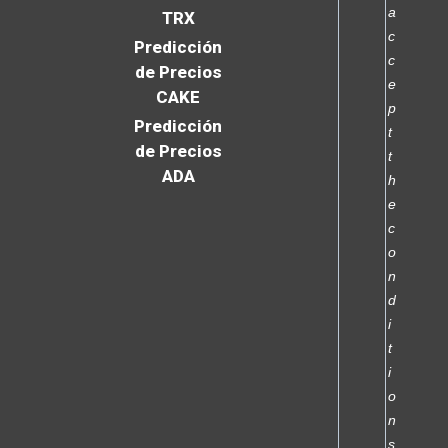
a
TRX
c
Predicción
c
de Precios
e
CAKE
p
Predicción
t
de Precios
t
ADA
h
e
c
o
n
d
i
t
i
o
n
s