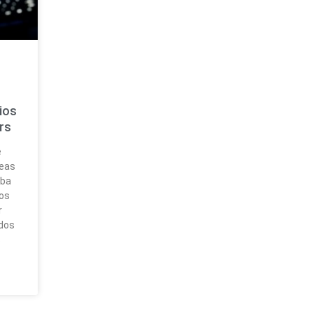
ios
rs
e
neas
aba
tos
r
dos
s