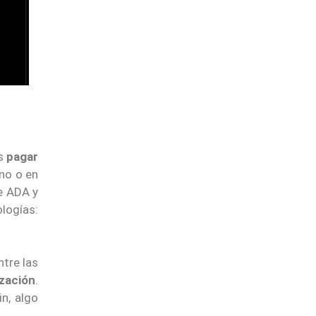
os
pagar
ano o en
e ADA y
logías:
ntre las
zación
.
in, algo