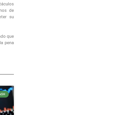
táculos
nos de
eter su
ndo que
 la pena
ASH