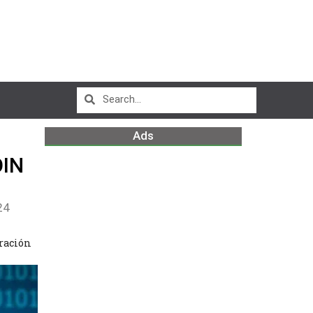
Ads
OIN
24
ración