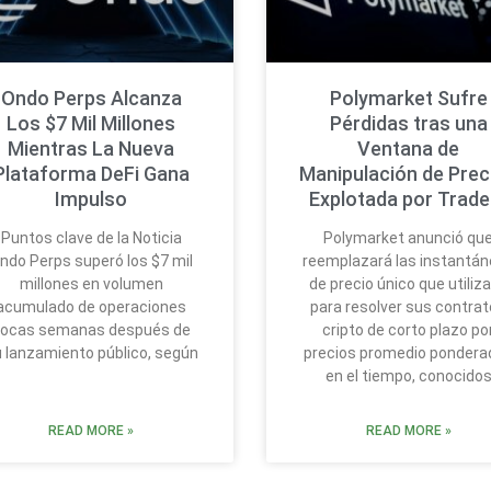
Ondo Perps Alcanza
Polymarket Sufre
Los $7 Mil Millones
Pérdidas tras una
Mientras La Nueva
Ventana de
Plataforma DeFi Gana
Manipulación de Prec
Impulso
Explotada por Trade
Puntos clave de la Noticia
Polymarket anunció qu
ndo Perps superó los $7 mil
reemplazará las instantá
millones en volumen
de precio único que utiliz
acumulado de operaciones
para resolver sus contra
ocas semanas después de
cripto de corto plazo po
 lanzamiento público, según
precios promedio pondera
en el tiempo, conocido
READ MORE »
READ MORE »