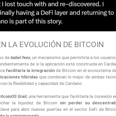
EN LA EVOLUCIÓN DE BITCOIN
uso de
babel fees
, un mecanismo que permitiría a los usuari
endientemente de si la aplicación está construida en Card
ica
facilitaría la integración
de Bitcoin en el ecosistema d
icaciones híbridas
que combinan lo mejor de ambas tecno
 con la flexibilidad y capacidad de Cardano.
itcoinOS Grail
, una herramienta que facilitaría la conexión e
char la liquidez de Bitcoin
sin perder su descentrali
lave para abrir nuevas puertas en el sector DeFi de Bitco
 de la criptomoneda
.