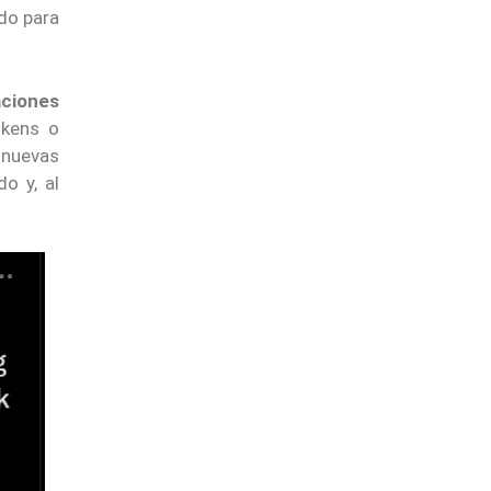
do para
aciones
okens o
 nuevas
o y, al