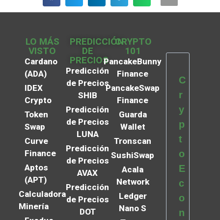
LO MÁS
PREDICCIÓN
CRYPTO
VISTO
DE
101
PRECIOS
Cardano
PancakeBunny
Predicción
(ADA)
Finance
C
de Precios
IDEX
PancakeSwap
r
SHIB
Crypto
Finance
y
Predicción
Token
Guarda
de Precios
p
Swap
Wallet
LUNA
t
Curve
Tronscan
Predicción
Finance
o
SushiSwap
de Precios
Aptos
E
Acala
AVAX
(APT)
Network
c
Predicción
Calculadora
Ledger
o
de Precios
Minería
Nano S
DOT
n