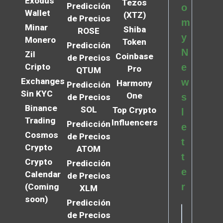
Exodus
Tezos
Predicción
o
Wallet
(XTZ)
de Precios
m
Minar
Shiba
ROSE
y
Monero
Token
Predicción
N
Zil
Coinbase
de Precios
Cripto
e
Pro
QTUM
Exchanges
w
Harmony
Predicción
Sin KYC
One
s
de Precios
Binance
SOL
Top Crypto
l
Trading
Influencers
Predicción
e
Cosmos
de Precios
t
Crypto
ATOM
t
Crypto
Predicción
e
Calendar
de Precios
r
(Coming
XLM
soon)
Predicción
de Precios