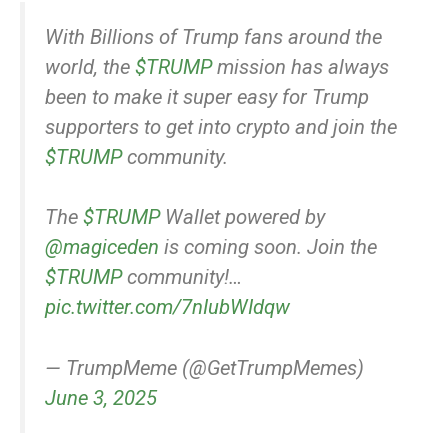
With Billions of Trump fans around the
world, the
$TRUMP
mission has always
been to make it super easy for Trump
supporters to get into crypto and join the
$TRUMP
community.
The
$TRUMP
Wallet powered by
@magiceden
is coming soon. Join the
$TRUMP
community!…
pic.twitter.com/7nIubWIdqw
— TrumpMeme (@GetTrumpMemes)
June 3, 2025