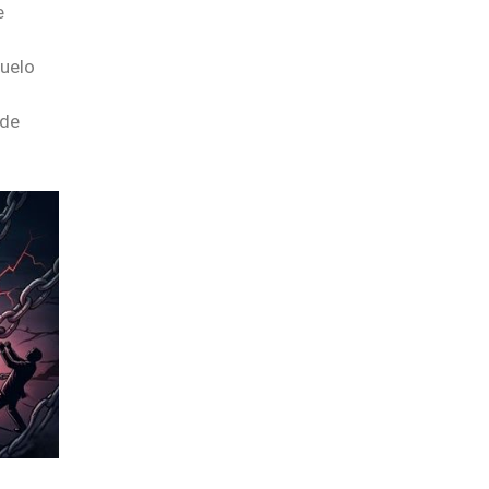
e
suelo
 de