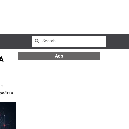
Ads
A
pm
podría