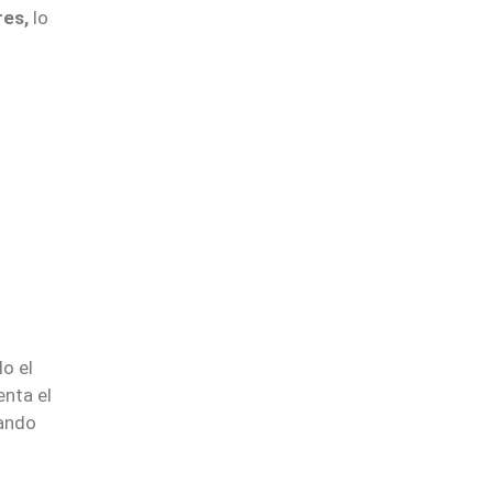
res,
lo
o el
enta el
nando