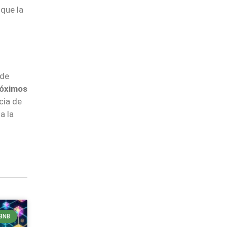
que la
 de
róximos
ncia de
a la
BNB