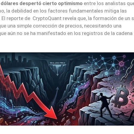
0 dólares despertó cierto optimismo
entre los analistas qu
o, la debilidad en los factores fundamentales mitiga las
 El reporte de CryptoQuant revela que, la formación de un 
e una simple corrección de precios, necesitando una
ue aún no se ha manifestado en los registros de la cadena