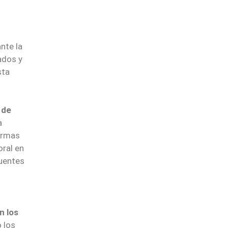
nte la
ados y
sta
 de
a
firmas
oral en
fuentes
n los
 los