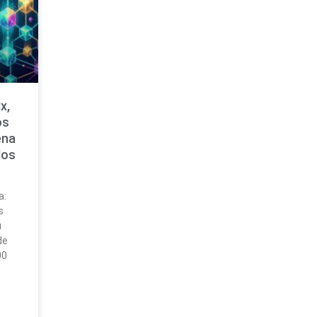
x,
os
ena
dos
a:
s
u
de
00