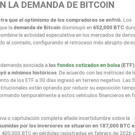
N LA DEMANDA DE BITCOIN
tra que el optimismo de los compradores se enfrió.
Los
que la
demanda de Bitcoin
disminuyó en
652,000 BTC
dura
ombina la actividad especulativa en los mercados de deriv
do al contado, configurando el retroceso más abrupto de e
 la demanda asociada a
los
fondos cotizados en bolsa
(ETF)
ayó a mínimos históricos
. De acuerdo con las métricas de l
iento de los ETF a 30 días ingresó en terreno negativo. Las 
nstitucionales están optando por reducir su exposición temp
sformando temporalmente a estos vehículos financieros en 
iva o capitulación completa añade incertidumbre sobre la
sumidas por los inversores se situaron en 187,000 BTC e
as 400,000 BTC en pérdidas registradas en febrero de 2026 o