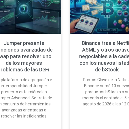
Jumper presenta
Binance trae a Netfli
unciones avanzadas de
ASML y otros activ
wap para resolver uno
negociables a la cad
de los mayores
con los nuevos lista
problemas de las DeFi
de bStock
 plataforma de agregación e
Puntos Clave de la Notici
interoperabilidad Jumper
Binance sumó 10 nuevo
presentó este miércoles
productos bStocks a s
mper Advanced. Se trata de
mercado al contado el 5 
n conjunto de herramientas
agosto de 2026 a las 12:
avanzadas orientadas a
resolver las ineficiencias