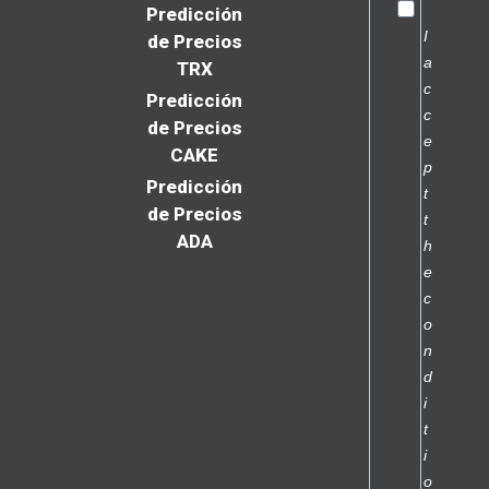
Predicción
I
de Precios
a
TRX
c
Predicción
c
de Precios
e
CAKE
p
Predicción
t
de Precios
t
ADA
h
e
c
o
n
d
i
t
i
o