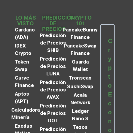
LO MÁS
PREDICCIÓN
CRYPTO
VISTO
DE
101
PRECIOS
Cardano
PancakeBunny
Predicción
(ADA)
Finance
C
de Precios
IDEX
PancakeSwap
r
SHIB
Crypto
Finance
y
Predicción
Token
Guarda
de Precios
p
Swap
Wallet
LUNA
t
Curve
Tronscan
Predicción
Finance
o
SushiSwap
de Precios
Aptos
E
Acala
AVAX
(APT)
Network
c
Predicción
Calculadora
Ledger
o
de Precios
Minería
Nano S
DOT
n
Exodus
Tezos
Predicción
o