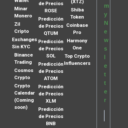
Wallet
(XTZ)
de Precios
m
Minar
Shiba
ROSE
y
Monero
Token
Predicción
N
Zil
Coinbase
de Precios
Cripto
e
Pro
QTUM
Exchanges
w
Harmony
Predicción
Sin KYC
One
s
de Precios
Binance
SOL
Top Crypto
l
Trading
Influencers
Predicción
e
Cosmos
de Precios
t
Crypto
ATOM
t
Crypto
Predicción
e
Calendar
de Precios
r
(Coming
XLM
soon)
Predicción
de Precios
BNB