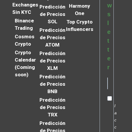
Exchanges
w
Harmony
Predicción
Sin KYC
One
s
de Precios
Binance
SOL
Top Crypto
l
Trading
Influencers
Predicción
e
Cosmos
de Precios
t
Crypto
ATOM
t
Crypto
Predicción
e
Calendar
de Precios
r
(Coming
XLM
soon)
Predicción
de Precios
BNB
Predicción
I
de Precios
a
TRX
c
Predicción
c
de Precios