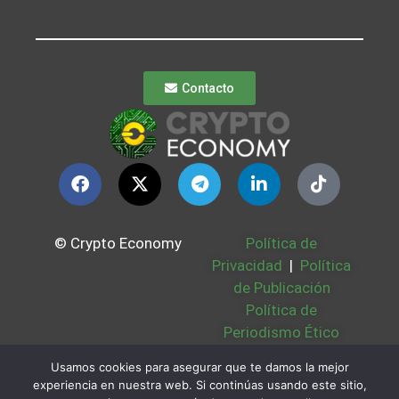
Contacto
© Crypto Economy
Política de
Privacidad
|
Política
de Publicación
Política de
Periodismo Ético
Política Cookies
|
Usamos cookies para asegurar que te damos la mejor
Bases Legales
|
experiencia en nuestra web. Si continúas usando este sitio,
Partners
|
Sobre