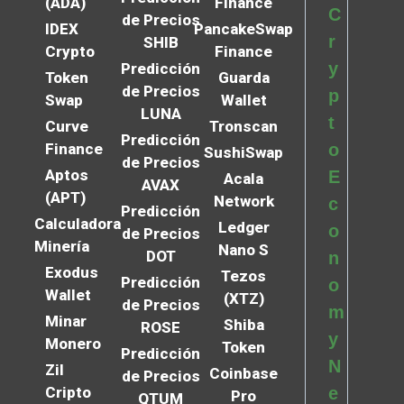
(ADA)
Finance
C
de Precios
IDEX
PancakeSwap
r
SHIB
Crypto
Finance
y
Predicción
Token
Guarda
de Precios
p
Swap
Wallet
LUNA
t
Curve
Tronscan
Predicción
Finance
o
SushiSwap
de Precios
Aptos
E
Acala
AVAX
(APT)
Network
c
Predicción
Calculadora
Ledger
o
de Precios
Minería
Nano S
DOT
n
Exodus
Tezos
Predicción
o
Wallet
(XTZ)
de Precios
m
Minar
Shiba
ROSE
y
Monero
Token
Predicción
N
Zil
Coinbase
de Precios
Cripto
e
Pro
QTUM