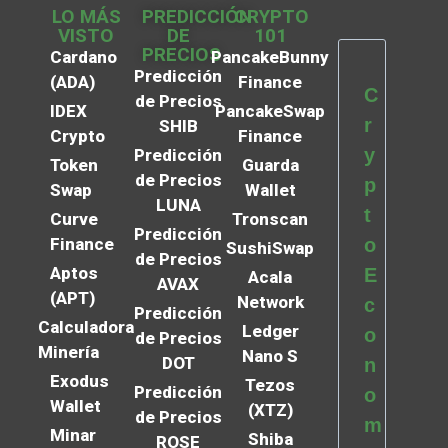
LO MÁS
PREDICCIÓN
CRYPTO
VISTO
DE
101
PRECIOS
Cardano
PancakeBunny
Predicción
(ADA)
Finance
C
de Precios
IDEX
PancakeSwap
r
SHIB
Crypto
Finance
y
Predicción
Token
Guarda
de Precios
p
Swap
Wallet
LUNA
t
Curve
Tronscan
Predicción
Finance
o
SushiSwap
de Precios
Aptos
E
Acala
AVAX
(APT)
Network
c
Predicción
Calculadora
Ledger
o
de Precios
Minería
Nano S
DOT
n
Exodus
Tezos
Predicción
o
Wallet
(XTZ)
de Precios
m
Minar
Shiba
ROSE