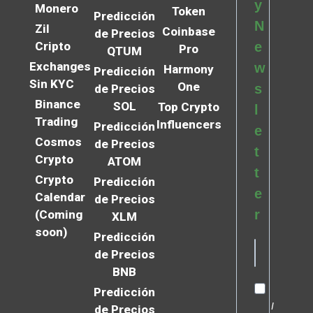
y
Monero
Token
Predicción
N
Zil
Coinbase
de Precios
Cripto
e
Pro
QTUM
Exchanges
w
Harmony
Predicción
Sin KYC
One
s
de Precios
Binance
SOL
Top Crypto
l
Trading
Influencers
Predicción
e
Cosmos
de Precios
t
Crypto
ATOM
t
Crypto
Predicción
e
Calendar
de Precios
r
(Coming
XLM
soon)
Predicción
de Precios
BNB
Predicción
I
de Precios