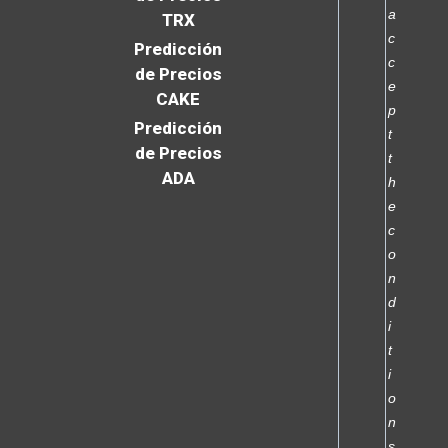
a
TRX
c
Predicción
c
de Precios
e
CAKE
p
Predicción
t
de Precios
t
ADA
h
e
c
o
n
d
i
t
i
o
n
s