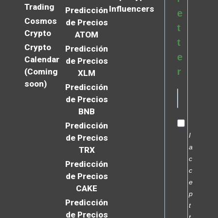
Trading
Influencers
Predicción
e
Cosmos
de Precios
t
Crypto
ATOM
t
Crypto
Predicción
e
Calendar
de Precios
r
(Coming
XLM
soon)
Predicción
de Precios
BNB
Predicción
I
de Precios
a
TRX
c
Predicción
c
de Precios
e
CAKE
p
Predicción
t
de Precios
t