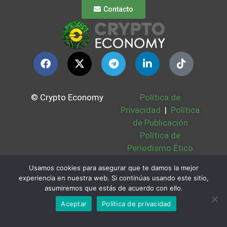
Contacto
© Crypto Economy
Política de
Privacidad
|
Política
de Publicación
Política de
Periodismo Ético
Política Cookies
|
Usamos cookies para asegurar que te damos la mejor
Bases Legales
|
experiencia en nuestra web. Si continúas usando este sitio,
Partners
|
Sobre
asumiremos que estás de acuerdo con ello.
Nosotros
Aceptar
Política de privacidad