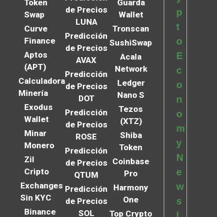
Token
Guarda
de Precios
p
Swap
Wallet
LUNA
t
Curve
Tronscan
Predicción
Finance
o
SushiSwap
de Precios
Aptos
E
Acala
AVAX
(APT)
Network
c
Predicción
Calculadora
Ledger
o
de Precios
Minería
Nano S
DOT
n
Exodus
Tezos
Predicción
o
Wallet
(XTZ)
de Precios
m
Minar
Shiba
ROSE
y
Monero
Token
Predicción
N
Zil
Coinbase
de Precios
Cripto
e
Pro
QTUM
Exchanges
w
Harmony
Predicción
Sin KYC
One
s
de Precios
Binance
SOL
Top Crypto
l