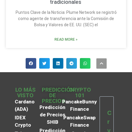
tradicionales
Puntos Clave de la Noticia: Plume Network se registró
como agente de transferencia ante la Comisión de
Bolsa y Valores de EE. UU. (SEC) el
READ MORE »
LO MÁS
PREDICCIÓN
CRYPTO
VISTO
DE
101
PRECIOS
Cardano
PancakeBunny
Predicción
(ADA)
Finance
C
de Precios
IDEX
PancakeSwap
r
SHIB
Crypto
Finance
y
Predicción