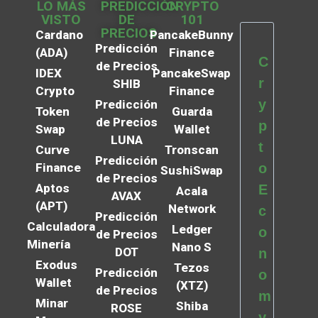
LO MÁS
PREDICCIÓN
CRYPTO
VISTO
DE
101
PRECIOS
Cardano
PancakeBunny
Predicción
(ADA)
Finance
C
de Precios
IDEX
PancakeSwap
r
SHIB
Crypto
Finance
y
Predicción
Token
Guarda
de Precios
p
Swap
Wallet
LUNA
t
Curve
Tronscan
Predicción
Finance
o
SushiSwap
de Precios
Aptos
E
Acala
AVAX
(APT)
Network
c
Predicción
Calculadora
Ledger
o
de Precios
Minería
Nano S
DOT
n
Exodus
Tezos
Predicción
o
Wallet
(XTZ)
de Precios
m
Minar
Shiba
ROSE
y