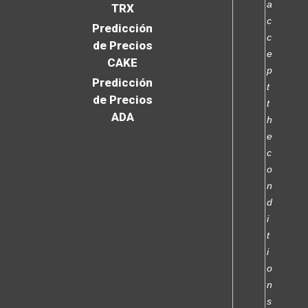
a
TRX
c
Predicción
c
de Precios
e
CAKE
p
Predicción
t
de Precios
t
ADA
h
e
c
o
n
d
i
t
i
o
n
s