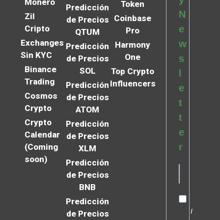
Monero
Token
Predicción
N
Zil
Coinbase
de Precios
Cripto
e
Pro
QTUM
Exchanges
w
Harmony
Predicción
Sin KYC
One
s
de Precios
Binance
SOL
Top Crypto
l
Trading
Influencers
Predicción
e
Cosmos
de Precios
t
Crypto
ATOM
t
Crypto
Predicción
e
Calendar
de Precios
r
(Coming
XLM
soon)
Predicción
de Precios
BNB
Predicción
I
de Precios