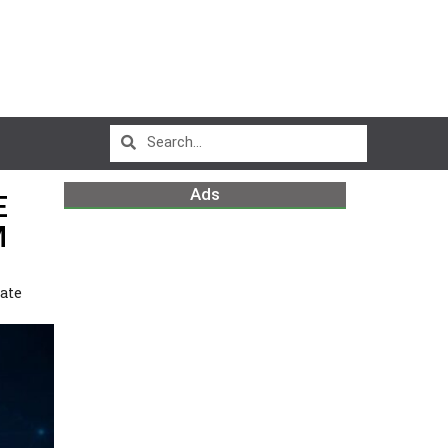
Ads
E
M
ate