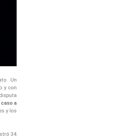
ato. Un
o y con
disputa
 caso a
s y los
stró 34