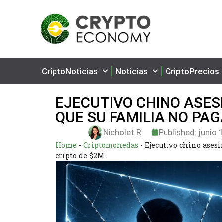
CriptoNoticias
Noticias
CriptoPrecios
EJECUTIVO CHINO ASE
QUE SU FAMILIA NO PA
Nicholet R.
Published:
junio 
Home
-
Criptomonedas
-
Ejecutivo chino ases
cripto de $2M