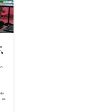
s
on
ía
as
e
ado
arás