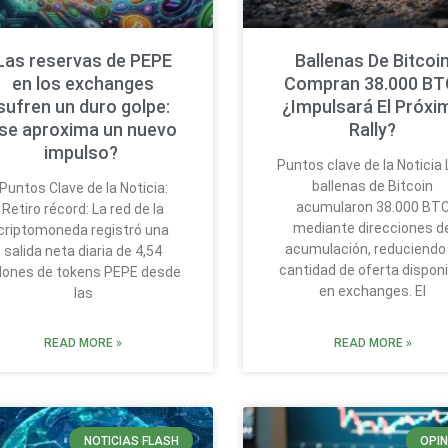
Las reservas de PEPE
Ballenas De Bitcoi
en los exchanges
Compran 38.000 BT
sufren un duro golpe:
¿Impulsará El Próxi
se aproxima un nuevo
Rally?
impulso?
Puntos clave de la Noticia
ballenas de Bitcoin
Puntos Clave de la Noticia:
acumularon 38.000 BT
Retiro récord: La red de la
mediante direcciones d
criptomoneda registró una
acumulación, reduciendo 
salida neta diaria de 4,54
cantidad de oferta disponi
llones de tokens PEPE desde
en exchanges. El
las
READ MORE »
READ MORE »
NOTICIAS FLASH
OPIN