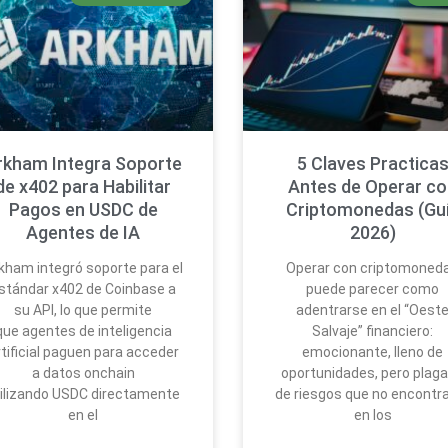
rkham Integra Soporte
5 Claves Practica
de x402 para Habilitar
Antes de Operar c
Pagos en USDC de
Criptomonedas (Gu
Agentes de IA
2026)
kham integró soporte para el
Operar con criptomoned
stándar x402 de Coinbase a
puede parecer como
su API, lo que permite
adentrarse en el “Oest
que agentes de inteligencia
Salvaje” financiero:
rtificial paguen para acceder
emocionante, lleno de
a datos onchain
oportunidades, pero plag
tilizando USDC directamente
de riesgos que no encontr
en el
en los