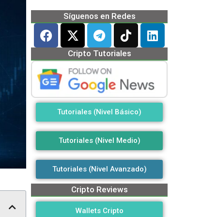
Síguenos en Redes
Cripto Tutoriales
Tutoriales (Nivel Básico)
Tutoriales (Nivel Medio)
Tutoriales (Nivel Avanzado)
Cripto Reviews
Wallets Cripto