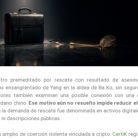
stro premeditado por rescate con resultado de asesin
s ensangrentado de Yang en la aldea de Ba Ko, sin segur
adores también examinan una posible conexión con una 
adano chino.
Ese motivo aún no resuelto impide reducir el
e la demanda de rescate fue denominada en activos digitale
ni descripciones públicas.
 amplio de coerción violenta vinculada a cripto.
CertiK
regi