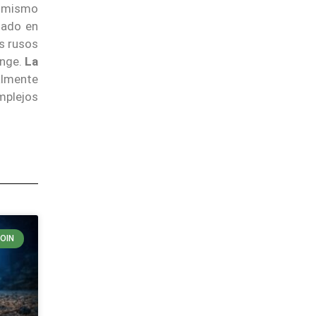
l mismo
lado en
os rusos
ange.
La
almente
mplejos
COIN