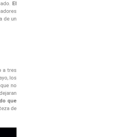
nado.
El
gadores
a de un
 a tres
ayo, los
 que no
 dejaran
ido que
rteza de