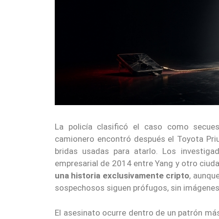
La policía clasificó el caso como secue
camionero encontró después el Toyota Priu
bridas usadas para atarlo. Los investig
empresarial de 2014 entre Yang y otro ciud
una historia exclusivamente cripto
, aunqu
sospechosos siguen prófugos, sin imágenes 
El asesinato ocurre dentro de un patrón más