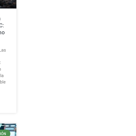
n
C:
mo
 Las
C
e
la
ble
IÓN