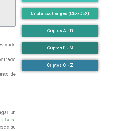
Cripto Exchanges (CEX/DEX)
Criptos A - D
esinado
Criptos E - N
ontrado
Criptos O - Z
ento de
agar un
igitales
esde su