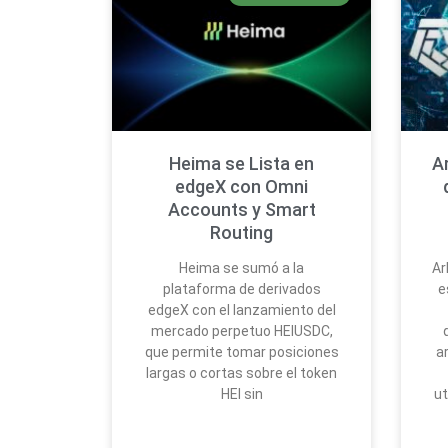
Heima se Lista en
A
edgeX con Omni
Accounts y Smart
Routing
Heima se sumó a la
Ar
plataforma de derivados
e
edgeX con el lanzamiento del
mercado perpetuo HEIUSDC,
que permite tomar posiciones
a
largas o cortas sobre el token
HEI sin
u