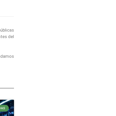
úblicas
ntes del
endamos
DAS