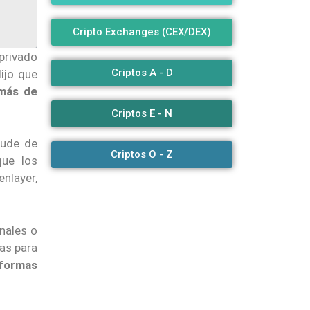
Cripto Exchanges (CEX/DEX)
 privado
Criptos A - D
dijo que
 más de
Criptos E - N
aude de
Criptos O - Z
que los
enlayer,
enales o
mas para
aformas