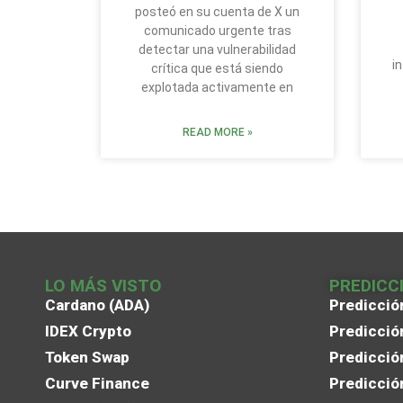
posteó en su cuenta de X un
comunicado urgente tras
detectar una vulnerabilidad
i
crítica que está siendo
explotada activamente en
READ MORE »
LO MÁS VISTO
PREDICC
Cardano (ADA)
Predicció
IDEX Crypto
Predicció
Token Swap
Predicció
Curve Finance
Predicció