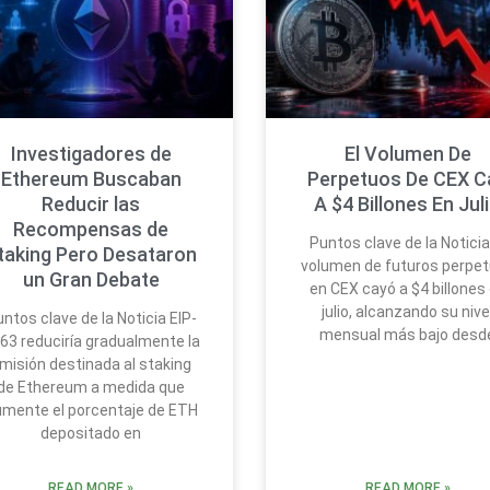
Investigadores de
El Volumen De
Ethereum Buscaban
Perpetuos De CEX C
Reducir las
A $4 Billones En Jul
Recompensas de
Puntos clave de la Noticia
taking Pero Desataron
volumen de futuros perpe
un Gran Debate
en CEX cayó a $4 billones
julio, alcanzando su nive
ntos clave de la Noticia EIP-
mensual más bajo desd
63 reduciría gradualmente la
misión destinada al staking
de Ethereum a medida que
mente el porcentaje de ETH
depositado en
READ MORE »
READ MORE »