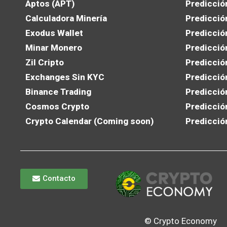
Aptos (APT)
Predicció
Calculadora Minería
Predicció
Exodus Wallet
Predicció
Minar Monero
Predicció
Zil Cripto
Predicció
Exchanges Sin KYC
Predicció
Binance Trading
Predicció
Cosmos Crypto
Predicció
Crypto Calendar (Coming soon)
Predicció
Contacto
© Crypto Economy