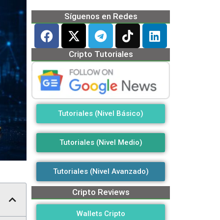
Síguenos en Redes
Cripto Tutoriales
Tutoriales (Nivel Básico)
Tutoriales (Nivel Medio)
Tutoriales (Nivel Avanzado)
Cripto Reviews
Wallets Cripto