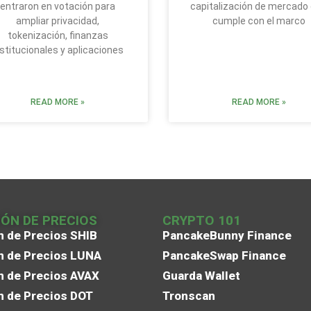
entraron en votación para
capitalización de mercado
ampliar privacidad,
cumple con el marco
tokenización, finanzas
nstitucionales y aplicaciones
READ MORE »
READ MORE »
IÓN DE PRECIOS
CRYPTO 101
n de Precios SHIB
PancakeBunny Finance
n de Precios LUNA
PancakeSwap Finance
n de Precios AVAX
Guarda Wallet
n de Precios DOT
Tronscan