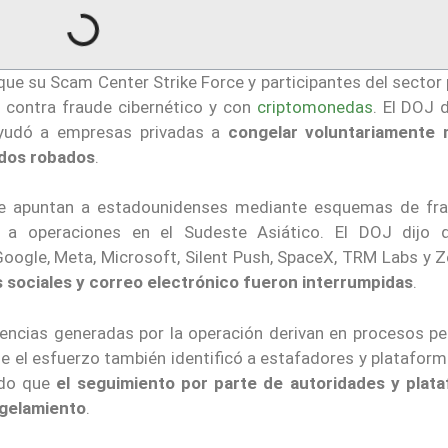
que su Scam Center Strike Force y participantes del sector
a contra fraude cibernético y con
criptomonedas
. El DOJ 
ayudó a empresas privadas a
congelar voluntariamente
ndos robados
.
ue apuntan a estadounidenses mediante esquemas de fr
os a operaciones en el Sudeste Asiático. El DOJ dijo 
Google, Meta, Microsoft, Silent Push, SpaceX, TRM Labs y Z
 sociales y correo electrónico fueron interrumpidas
.
erencias generadas por la operación derivan en procesos p
ue el esfuerzo también identificó a estafadores y platafor
endo que
el seguimiento por parte de autoridades y plat
ngelamiento
.