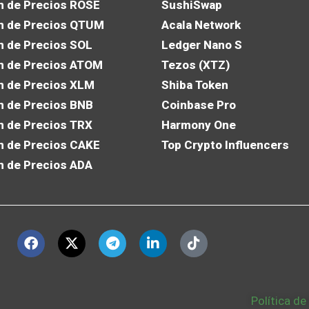
n de Precios ROSE
SushiSwap
n de Precios QTUM
Acala Network
n de Precios SOL
Ledger Nano S
n de Precios ATOM
Tezos (XTZ)
n de Precios XLM
Shiba Token
n de Precios BNB
Coinbase Pro
n de Precios TRX
Harmony One
n de Precios CAKE
Top Crypto Influencers
n de Precios ADA
Política de