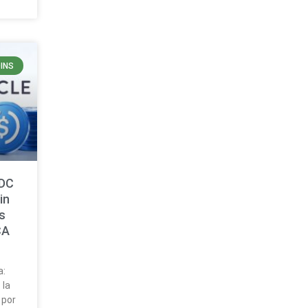
INS
SDC
in
s
CA
a:
 la
 por