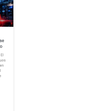
ae
io
 El
tuos
 en
l
e