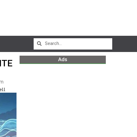
Ads
NTE
am
ell