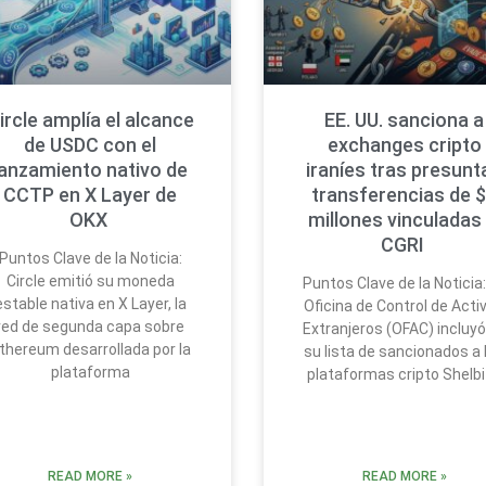
ircle amplía el alcance
EE. UU. sanciona a
de USDC con el
exchanges cripto
lanzamiento nativo de
iraníes tras presunt
CCTP en X Layer de
transferencias de 
OKX
millones vinculadas 
CGRI
Puntos Clave de la Noticia:
Circle emitió su moneda
Puntos Clave de la Noticia:
estable nativa en X Layer, la
Oficina de Control de Acti
red de segunda capa sobre
Extranjeros (OFAC) incluyó
thereum desarrollada por la
su lista de sancionados a 
plataforma
plataformas cripto Shelbi
READ MORE »
READ MORE »