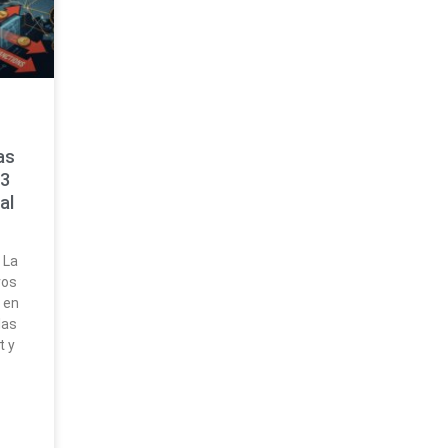
as
$3
al
 La
vos
 en
las
t y