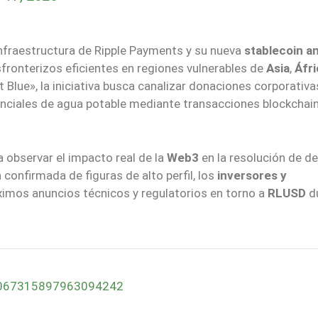
infraestructura de Ripple Payments y su nueva
stablecoin a
sfronterizos eficientes en regiones vulnerables de
Asia
,
Áfri
 Blue», la iniciativa busca canalizar donaciones corporativa
enciales de agua potable mediante transacciones blockchai
 observar el impacto real de la
Web3
en la resolución de d
 confirmada de figuras de alto perfil, los
inversores y
ximos anuncios técnicos y regulatorios en torno a
RLUSD
d
s/2067315897963094242