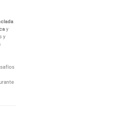
nclada
ca
y
s y
n
esafíos
urante