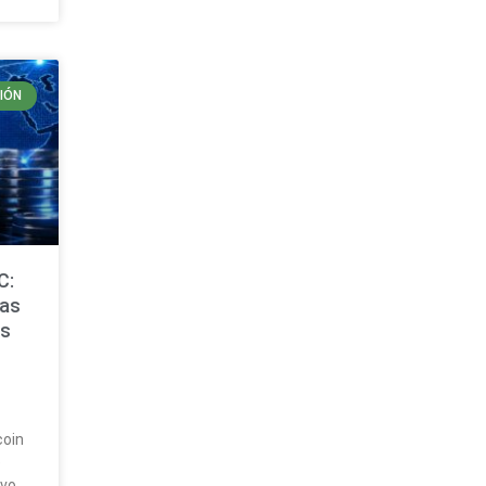
IÓN
C:
cas
es
coin
e
ivo