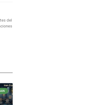
tes del
aciones
AIN