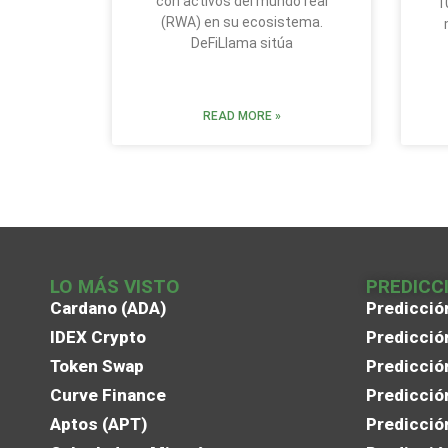
con activos del mundo real
1
(RWA) en su ecosistema.
DeFiLlama sitúa
READ MORE »
LO MÁS VISTO
PREDICC
Cardano (ADA)
Predicció
IDEX Crypto
Predicció
Token Swap
Predicció
Curve Finance
Predicció
Aptos (APT)
Predicció