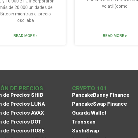
0 y 10.000 BTC incorporaron
volátil (como
más de 20.000 unidades de
Bitcoin mientras el precio
oscilaba
READ MORE »
READ MORE »
IÓN DE PRECIOS
CRYPTO 101
n de Precios SHIB
PancakeBunny Finance
n de Precios LUNA
PancakeSwap Finance
n de Precios AVAX
Guarda Wallet
n de Precios DOT
Tronscan
n de Precios ROSE
SushiSwap