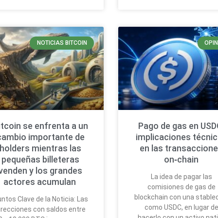
NOTICIAS BITCOIN
OPIN
itcoin se enfrenta a un
Pago de gas en USD
cambio importante de
implicaciones técni
holders mientras las
en las transaccion
pequeñas billeteras
on‑chain
venden y los grandes
La idea de pagar las
actores acumulan
comisiones de gas de
blockchain con una stable
ntos Clave de la Noticia: Las
como USDC, en lugar d
irecciones con saldos entre
hacerlo con un activo nat