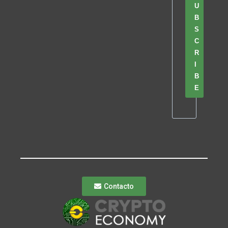
U
B
S
C
R
I
B
E
Contacto