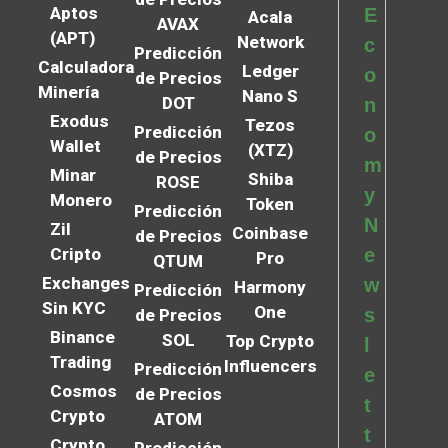
Aptos
E
Acala
AVAX
(APT)
Network
c
Predicción
Calculadora
Ledger
o
de Precios
Minería
Nano S
DOT
n
Exodus
Tezos
Predicción
o
Wallet
(XTZ)
de Precios
m
Minar
Shiba
ROSE
y
Monero
Token
Predicción
N
Zil
Coinbase
de Precios
Cripto
e
Pro
QTUM
Exchanges
w
Harmony
Predicción
Sin KYC
One
s
de Precios
Binance
SOL
Top Crypto
l
Trading
Influencers
Predicción
e
Cosmos
de Precios
t
Crypto
ATOM
t
Crypto
Predicción