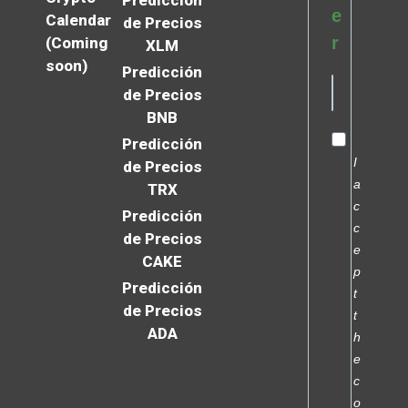
e
Calendar
de Precios
r
(Coming
XLM
soon)
Predicción
de Precios
BNB
Predicción
I
de Precios
a
TRX
c
Predicción
c
de Precios
e
CAKE
p
Predicción
t
de Precios
t
ADA
h
e
c
o