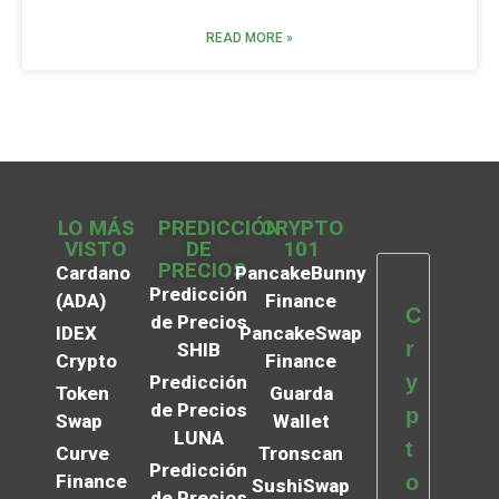
READ MORE »
LO MÁS
PREDICCIÓN
CRYPTO
VISTO
DE
101
PRECIOS
Cardano
PancakeBunny
Predicción
(ADA)
Finance
C
de Precios
IDEX
PancakeSwap
r
SHIB
Crypto
Finance
y
Predicción
Token
Guarda
de Precios
p
Swap
Wallet
LUNA
t
Curve
Tronscan
Predicción
Finance
o
SushiSwap
de Precios