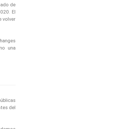
lado de
020. El
 volver
xchanges
 no una
úblicas
ntes del