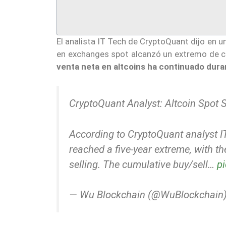
El analista IT Tech de CryptoQuant dijo en u
en exchanges spot alcanzó un extremo de ci
venta neta en altcoins ha continuado dur
CryptoQuant Analyst: Altcoin Spot 
According to CryptoQuant analyst IT
reached a five-year extreme, with t
selling. The cumulative buy/sell…
p
— Wu Blockchain (@WuBlockchain