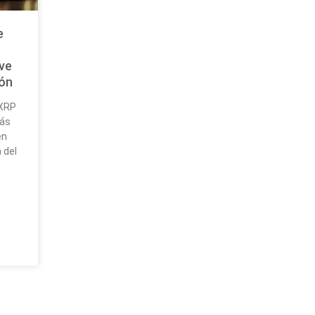
e
ave
ión
 XRP
más
en
 del