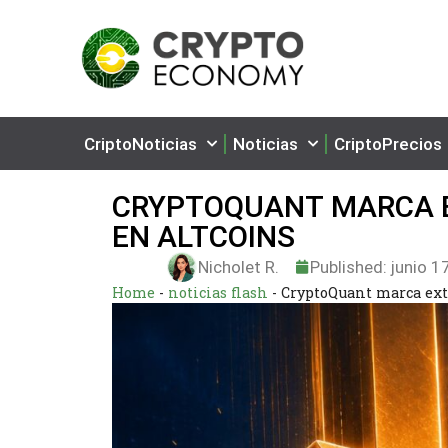
CriptoNoticias
Noticias
CriptoPrecios
CRYPTOQUANT MARCA 
EN ALTCOINS
Nicholet R.
Published:
junio 1
Home
-
noticias flash
-
CryptoQuant marca ext