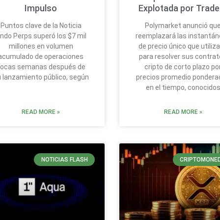
Impulso
Explotada por Trade
Puntos clave de la Noticia
Polymarket anunció qu
ndo Perps superó los $7 mil
reemplazará las instantá
millones en volumen
de precio único que utiliz
acumulado de operaciones
para resolver sus contra
ocas semanas después de
cripto de corto plazo po
 lanzamiento público, según
precios promedio pondera
en el tiempo, conocido
READ MORE »
READ MORE »
NOTICIAS FLASH
CRIPTOMONE