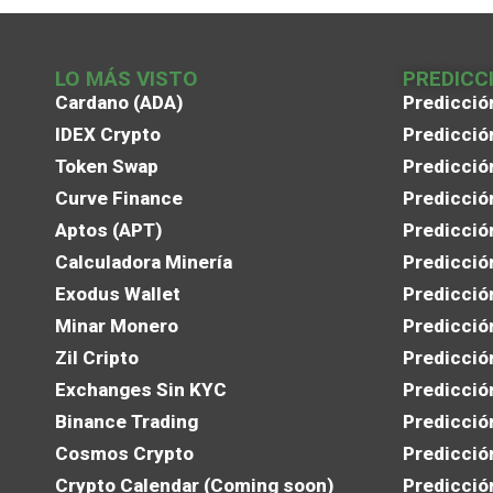
LO MÁS VISTO
PREDICC
Cardano (ADA)
Predicció
IDEX Crypto
Predicció
Token Swap
Predicció
Curve Finance
Predicció
Aptos (APT)
Predicció
Calculadora Minería
Predicció
Exodus Wallet
Predicció
Minar Monero
Predicció
Zil Cripto
Predicció
Exchanges Sin KYC
Predicció
Binance Trading
Predicció
Cosmos Crypto
Predicció
Crypto Calendar (Coming soon)
Predicció