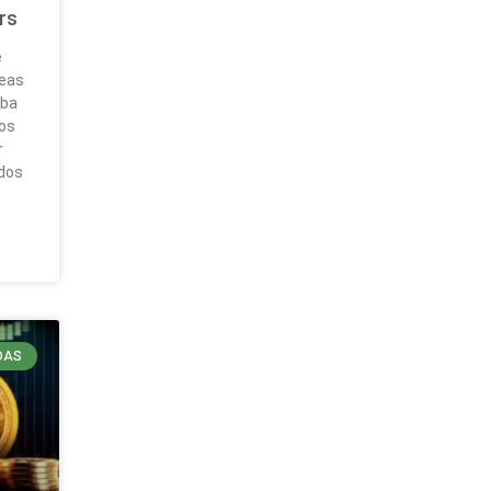
rs
e
neas
aba
tos
r
dos
s
DAS