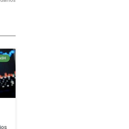
endamos
ASH
ios