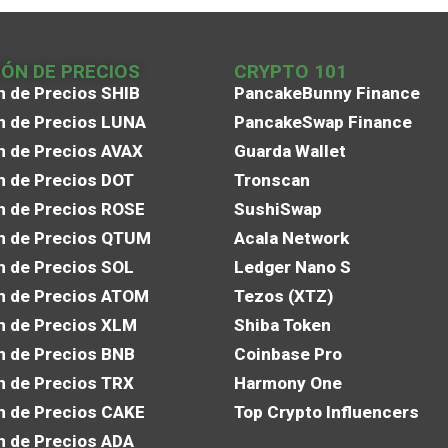
IÓN DE PRECIOS
CRYPTO 101
n de Precios SHIB
PancakeBunny Finance
n de Precios LUNA
PancakeSwap Finance
n de Precios AVAX
Guarda Wallet
n de Precios DOT
Tronscan
n de Precios ROSE
SushiSwap
n de Precios QTUM
Acala Network
n de Precios SOL
Ledger Nano S
n de Precios ATOM
Tezos (XTZ)
n de Precios XLM
Shiba Token
n de Precios BNB
Coinbase Pro
n de Precios TRX
Harmony One
n de Precios CAKE
Top Crypto Influencers
n de Precios ADA