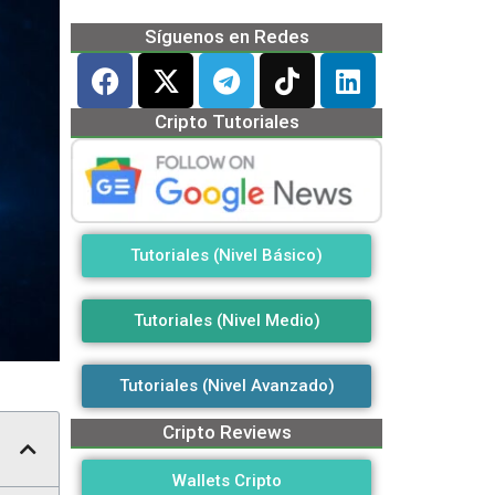
Síguenos en Redes
Cripto Tutoriales
Tutoriales (Nivel Básico)
Tutoriales (Nivel Medio)
Tutoriales (Nivel Avanzado)
Cripto Reviews
Wallets Cripto