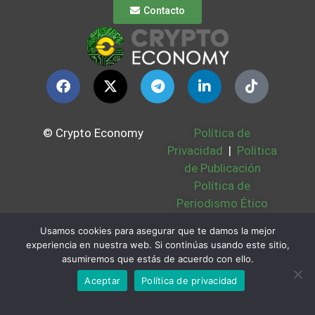
Contacto
© Crypto Economy
Política de
Privacidad
|
Política
de Publicación
Política de
Periodismo Ético
Política Cookies
|
Usamos cookies para asegurar que te damos la mejor
Bases Legales
|
experiencia en nuestra web. Si continúas usando este sitio,
Partners
|
Sobre
asumiremos que estás de acuerdo con ello.
Nosotros
Aceptar
Política de privacidad