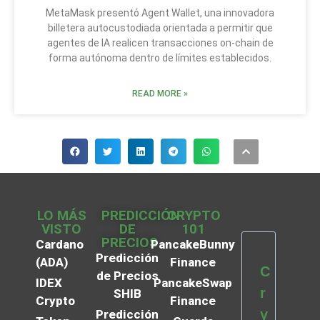
MetaMask presentó Agent Wallet, una innovadora
billetera autocustodiada orientada a permitir que
agentes de IA realicen transacciones on-chain de
forma autónoma dentro de límites establecidos.
READ MORE »
LO MÁS
PREDICCIÓN
CRYPTO
VISTO
DE
101
PRECIOS
Cardano
PancakeBunny
Predicción
(ADA)
Finance
C
de Precios
IDEX
PancakeSwap
r
SHIB
Crypto
Finance
y
Predicción