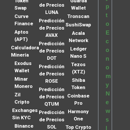
Token
Guarda
de Precios
p
Swap
Wallet
LUNA
t
Curve
Tronscan
Predicción
Finance
o
SushiSwap
de Precios
Aptos
E
Acala
AVAX
(APT)
Network
c
Predicción
Calculadora
Ledger
o
de Precios
Minería
Nano S
DOT
n
Exodus
Tezos
Predicción
o
Wallet
(XTZ)
de Precios
m
Minar
Shiba
ROSE
y
Monero
Token
Predicción
N
Zil
Coinbase
de Precios
Cripto
e
Pro
QTUM
Exchanges
w
Harmony
Predicción
Sin KYC
One
s
de Precios
Binance
SOL
Top Crypto
l