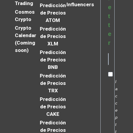
Trading
Influencers
Predicción
e
Cosmos
de Precios
t
Crypto
ATOM
t
Crypto
Predicción
e
Calendar
de Precios
r
(Coming
XLM
soon)
Predicción
de Precios
BNB
Predicción
I
de Precios
a
TRX
c
Predicción
c
de Precios
e
CAKE
p
Predicción
t
de Precios
t