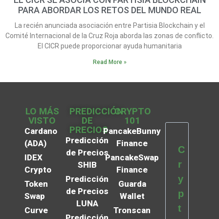
PARA ABORDAR LOS RETOS DEL MUNDO REAL
La recién anunciada asociación entre Partisia Blockchain y el
Comité Internacional de la Cruz Roja aborda las zonas de conflicto.
El CICR puede proporcionar ayuda humanitaria
Read More »
LO MÁS
PREDICCIÓN
CRYPTO
VISTO
DE
101
PRECIOS
Cardano
PancakeBunny
Predicción
(ADA)
Finance
C
de Precios
IDEX
PancakeSwap
r
SHIB
Crypto
Finance
y
Predicción
Token
Guarda
de Precios
p
Swap
Wallet
LUNA
t
Curve
Tronscan
Predicción