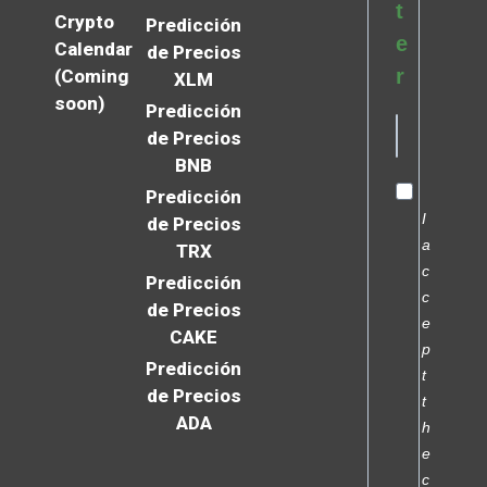
t
Crypto
Predicción
e
Calendar
de Precios
r
(Coming
XLM
soon)
Predicción
de Precios
BNB
Predicción
I
de Precios
a
TRX
c
Predicción
c
de Precios
e
CAKE
p
Predicción
t
de Precios
t
ADA
h
e
c