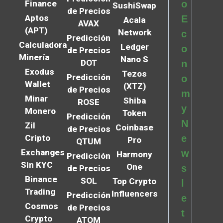
Finance
o
SushiSwap
de Precios
Aptos
E
Acala
AVAX
(APT)
Network
c
Predicción
Calculadora
Ledger
o
de Precios
Minería
Nano S
DOT
n
Exodus
Tezos
Predicción
o
Wallet
(XTZ)
de Precios
m
Minar
Shiba
ROSE
y
Monero
Token
Predicción
N
Zil
Coinbase
de Precios
Cripto
e
Pro
QTUM
Exchanges
w
Harmony
Predicción
Sin KYC
One
s
de Precios
Binance
SOL
Top Crypto
l
Trading
Influencers
Predicción
e
Cosmos
de Precios
t
Crypto
ATOM