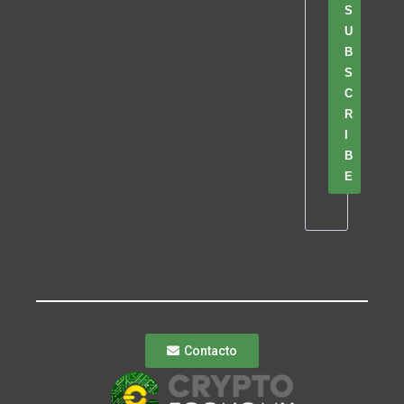
S
U
B
S
C
R
I
B
E
Contacto