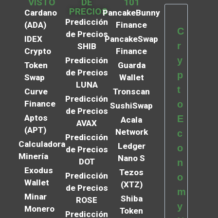
VISTO
DE
101
PRECIOS
Cardano
PancakeBunny
Predicción
(ADA)
Finance
C
de Precios
IDEX
PancakeSwap
r
SHIB
Crypto
Finance
y
Predicción
Token
Guarda
de Precios
p
Swap
Wallet
LUNA
t
Curve
Tronscan
Predicción
Finance
o
SushiSwap
de Precios
Aptos
E
Acala
AVAX
(APT)
Network
c
Predicción
Calculadora
Ledger
o
de Precios
Minería
Nano S
DOT
n
Exodus
Tezos
Predicción
o
Wallet
(XTZ)
de Precios
m
Minar
Shiba
ROSE
y
Monero
Token
Predicción