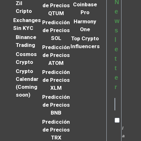
N
Zil
Coinbase
de Precios
Cripto
e
Pro
QTUM
Exchanges
w
Harmony
Predicción
Sin KYC
One
s
de Precios
Binance
SOL
Top Crypto
l
Trading
Influencers
Predicción
e
Cosmos
de Precios
t
Crypto
ATOM
t
Crypto
Predicción
e
Calendar
de Precios
r
(Coming
XLM
soon)
Predicción
de Precios
BNB
Predicción
I
de Precios
a
TRX