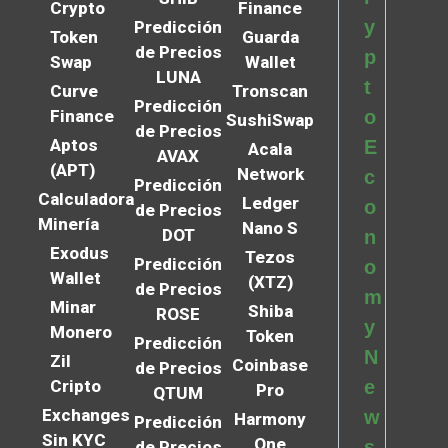
Crypto
Finance
y
Predicción
Token
Guarda
de Precios
p
Swap
Wallet
LUNA
t
Curve
Tronscan
Predicción
Finance
o
SushiSwap
de Precios
Aptos
E
Acala
AVAX
(APT)
Network
c
Predicción
Calculadora
Ledger
o
de Precios
Minería
Nano S
DOT
n
Exodus
Tezos
Predicción
o
Wallet
(XTZ)
de Precios
m
Minar
Shiba
ROSE
y
Monero
Token
Predicción
N
Zil
Coinbase
de Precios
Cripto
e
Pro
QTUM
Exchanges
w
Harmony
Predicción
Sin KYC
One
s
de Precios