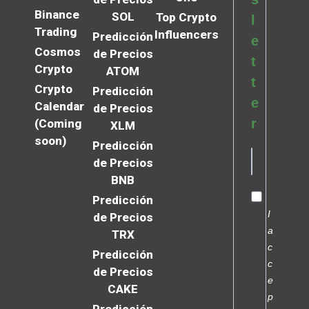
Binance
SOL
Top Crypto
l
Trading
Influencers
Predicción
e
Cosmos
de Precios
t
Crypto
ATOM
t
Crypto
Predicción
e
Calendar
de Precios
r
(Coming
XLM
soon)
Predicción
de Precios
BNB
Predicción
I
de Precios
a
TRX
c
Predicción
c
de Precios
e
CAKE
p