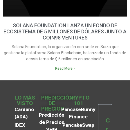
SOLANA FOUNDATION LANZA UN FONDO DE
ECOSISTEMA DE 5 MILLONES DE DÓLARES JUNTO A
COIN98 VENTURES
Solana Foundation, la organización con sede en Suiza que
gestiona la plataforma Solana Blockchain, ha lanzado un fondo de
ecosistema de $ 5 millones en asociación
Read More »
LO MÁS
PREDICCIÓN
CRYPTO
VISTO
DE
101
PRECIOS
Cardano
PancakeBunny
Predicción
(ADA)
Finance
C
de Precios
IDEX
PancakeSwap
r
SHIB