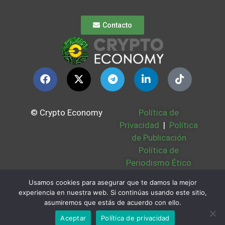
Contacto
© Crypto Economy
Política de
Privacidad
|
Política
de Publicación
Política de
Periodismo Ético
Política Cookies
|
Usamos cookies para asegurar que te damos la mejor
Bases Legales
|
experiencia en nuestra web. Si continúas usando este sitio,
Partners
|
Sobre
asumiremos que estás de acuerdo con ello.
Nosotros
Aceptar
Política de privacidad