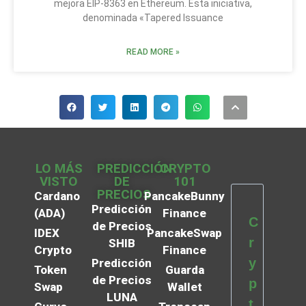
mejora EIP-8363 en Ethereum. Esta iniciativa,
denominada «Tapered Issuance
READ MORE »
LO MÁS
PREDICCIÓN
CRYPTO
VISTO
DE
101
PRECIOS
Cardano
PancakeBunny
Predicción
(ADA)
Finance
C
de Precios
IDEX
PancakeSwap
r
SHIB
Crypto
Finance
y
Predicción
Token
Guarda
de Precios
p
Swap
Wallet
LUNA
t