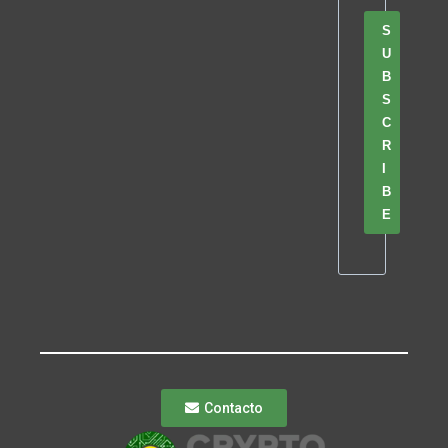
S
U
B
S
C
R
I
B
E
Contacto