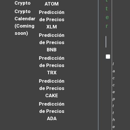
Crypto
ATOM
t
Crypto
Predicción
e
Calendar
de Precios
r
(Coming
XLM
soon)
Predicción
de Precios
BNB
Predicción
I
de Precios
a
TRX
c
Predicción
c
de Precios
e
CAKE
p
Predicción
t
de Precios
t
ADA
h
e