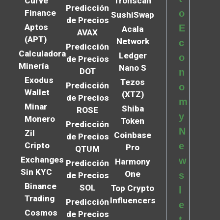
Curve
Tronscan
Predicción
Finance
o
SushiSwap
de Precios
Aptos
E
Acala
AVAX
(APT)
Network
c
Predicción
Calculadora
Ledger
o
de Precios
Minería
Nano S
DOT
n
Exodus
Tezos
Predicción
o
Wallet
(XTZ)
de Precios
m
Minar
Shiba
ROSE
y
Monero
Token
Predicción
N
Zil
Coinbase
de Precios
Cripto
e
Pro
QTUM
Exchanges
w
Harmony
Predicción
Sin KYC
One
s
de Precios
Binance
SOL
Top Crypto
l
Trading
Influencers
Predicción
e
Cosmos
de Precios
t