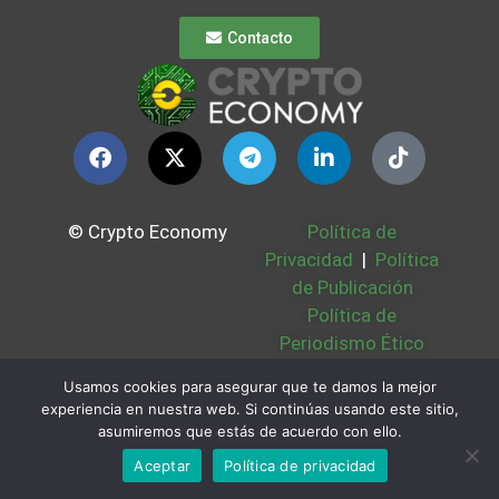
Contacto
© Crypto Economy
Política de
Privacidad
|
Política
de Publicación
Política de
Periodismo Ético
Política Cookies
|
Usamos cookies para asegurar que te damos la mejor
Bases Legales
|
experiencia en nuestra web. Si continúas usando este sitio,
Partners
|
Sobre
asumiremos que estás de acuerdo con ello.
Nosotros
Aceptar
Política de privacidad