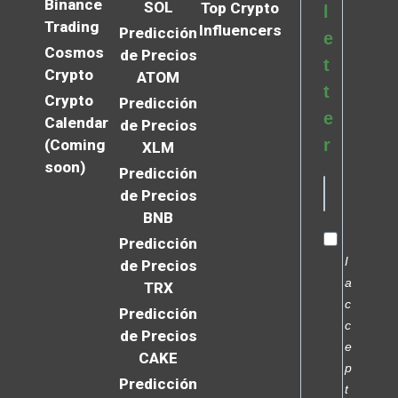
Binance
SOL
Top Crypto
l
Trading
Influencers
Predicción
e
Cosmos
de Precios
t
Crypto
ATOM
t
Crypto
Predicción
e
Calendar
de Precios
r
(Coming
XLM
soon)
Predicción
de Precios
BNB
Predicción
I
de Precios
a
TRX
c
Predicción
c
de Precios
e
CAKE
p
Predicción
t