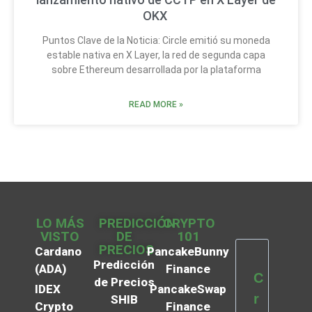
OKX
Puntos Clave de la Noticia: Circle emitió su moneda
estable nativa en X Layer, la red de segunda capa
sobre Ethereum desarrollada por la plataforma
READ MORE »
LO MÁS
PREDICCIÓN
CRYPTO
VISTO
DE
101
PRECIOS
Cardano
PancakeBunny
Predicción
(ADA)
Finance
C
de Precios
IDEX
PancakeSwap
r
SHIB
Crypto
Finance