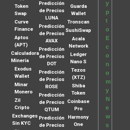
y
Predicción
Token
Guarda
de Precios
p
Swap
Wallet
LUNA
t
Curve
Tronscan
Predicción
Finance
o
SushiSwap
de Precios
Aptos
E
Acala
AVAX
(APT)
Network
c
Predicción
Calculadora
Ledger
o
de Precios
Minería
Nano S
DOT
n
Exodus
Tezos
Predicción
o
Wallet
(XTZ)
de Precios
m
Minar
Shiba
ROSE
y
Monero
Token
Predicción
N
Zil
Coinbase
de Precios
Cripto
e
Pro
QTUM
Exchanges
w
Harmony
Predicción
Sin KYC
One
s
de Precios