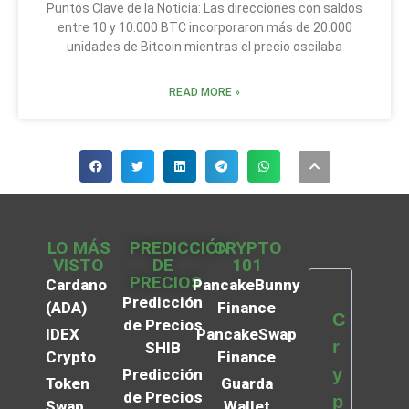
Puntos Clave de la Noticia: Las direcciones con saldos
entre 10 y 10.000 BTC incorporaron más de 20.000
unidades de Bitcoin mientras el precio oscilaba
READ MORE »
LO MÁS
PREDICCIÓN
CRYPTO
VISTO
DE
101
PRECIOS
Cardano
PancakeBunny
Predicción
(ADA)
Finance
C
de Precios
IDEX
PancakeSwap
r
SHIB
Crypto
Finance
y
Predicción
Token
Guarda
de Precios
p
Swap
Wallet