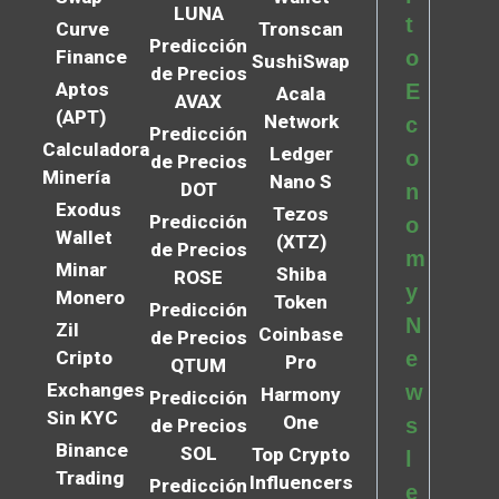
LUNA
t
Curve
Tronscan
Predicción
Finance
o
SushiSwap
de Precios
Aptos
E
Acala
AVAX
(APT)
Network
c
Predicción
Calculadora
Ledger
o
de Precios
Minería
Nano S
DOT
n
Exodus
Tezos
Predicción
o
Wallet
(XTZ)
de Precios
m
Minar
Shiba
ROSE
y
Monero
Token
Predicción
N
Zil
Coinbase
de Precios
Cripto
e
Pro
QTUM
Exchanges
w
Harmony
Predicción
Sin KYC
One
s
de Precios
Binance
SOL
Top Crypto
l
Trading
Influencers
Predicción
e