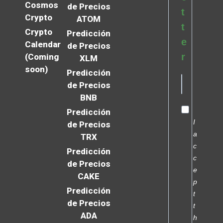
Cosmos
de Precios
t
Crypto
ATOM
t
Crypto
Predicción
e
Calendar
de Precios
r
(Coming
XLM
soon)
Predicción
de Precios
BNB
Predicción
I
de Precios
a
TRX
c
Predicción
c
de Precios
e
CAKE
p
Predicción
t
de Precios
t
ADA
h