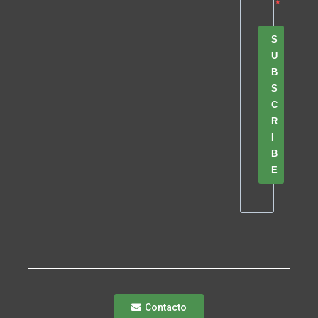
S
U
B
S
C
R
I
B
E
Contacto