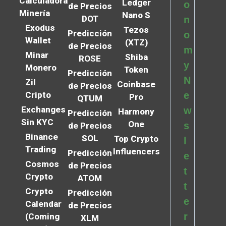
Calculadora
Ledger
o
de Precios
Minería
Nano S
DOT
n
Exodus
Tezos
Predicción
o
Wallet
(XTZ)
de Precios
m
Minar
Shiba
ROSE
y
Monero
Token
Predicción
N
Zil
Coinbase
de Precios
Cripto
e
Pro
QTUM
Exchanges
w
Harmony
Predicción
Sin KYC
One
s
de Precios
Binance
SOL
Top Crypto
l
Trading
Influencers
Predicción
e
Cosmos
de Precios
t
Crypto
ATOM
t
Crypto
Predicción
e
Calendar
de Precios
r
(Coming
XLM