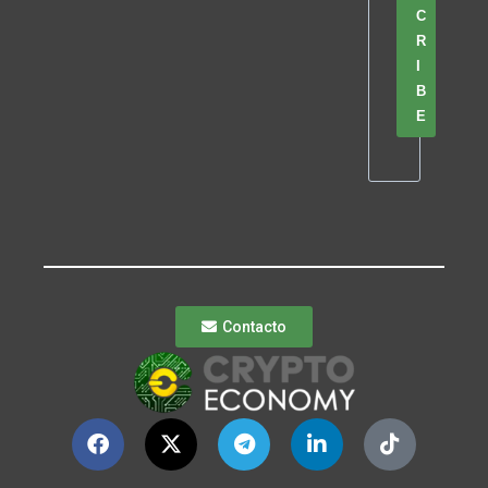
C
R
I
B
E
Contacto