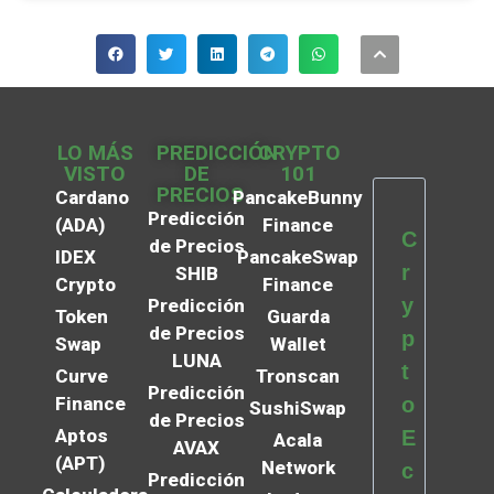
LO MÁS
PREDICCIÓN
CRYPTO
VISTO
DE
101
PRECIOS
Cardano
PancakeBunny
Predicción
(ADA)
Finance
C
de Precios
IDEX
PancakeSwap
r
SHIB
Crypto
Finance
y
Predicción
Token
Guarda
de Precios
p
Swap
Wallet
LUNA
t
Curve
Tronscan
Predicción
Finance
o
SushiSwap
de Precios
Aptos
E
Acala
AVAX
(APT)
Network
c
Predicción