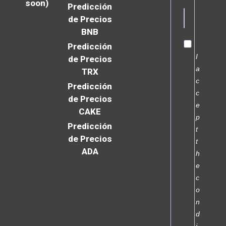
soon)
Predicción
de Precios
BNB
Predicción
I
de Precios
a
TRX
c
Predicción
c
de Precios
e
CAKE
p
Predicción
t
de Precios
t
ADA
h
e
c
o
n
d