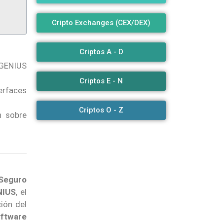
Cripto Exchanges (CEX/DEX)
Criptos A - D
 GENIUS
Criptos E - N
terfaces
Criptos O - Z
n sobre
 Seguro
NIUS
, el
ión del
oftware