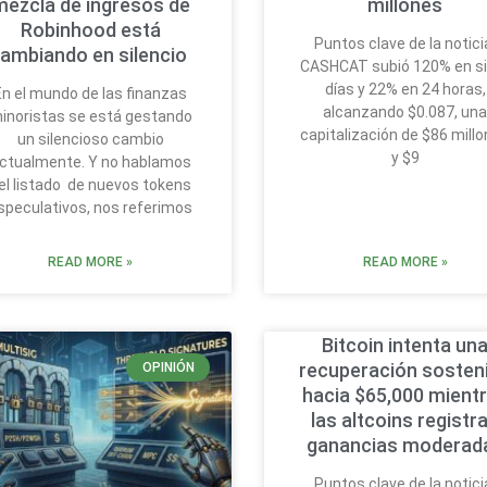
mezcla de ingresos de
millones
Robinhood está
Puntos clave de la notici
ambiando en silencio
CASHCAT subió 120% en s
días y 22% en 24 horas,
En el mundo de las finanzas
alcanzando $0.087, un
inoristas se está gestando
capitalización de $86 mill
un silencioso cambio
y $9
ctualmente. Y no hablamos
el listado de nuevos tokens
speculativos, nos referimos
READ MORE »
READ MORE »
Bitcoin intenta un
recuperación sosten
OPINIÓN
hacia $65,000 mient
las altcoins registr
ganancias moderad
Puntos clave de la notici