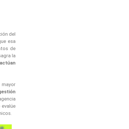
ción del
que esa
atos de
agra la
 actúan
 mayor
gestión
agencia
e evalúe
nicos.