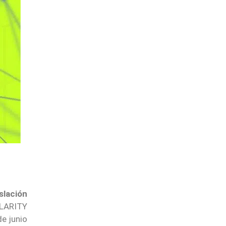
slación
CLARITY
e junio