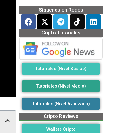
Síguenos en Redes
Cripto Tutoriales
Tutoriales (Nivel Básico)
Tutoriales (Nivel Medio)
Tutoriales (Nivel Avanzado)
Cripto Reviews
Wallets Cripto