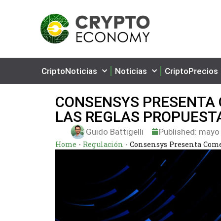
CriptoNoticias
Noticias
CriptoPrecios
CONSENSYS PRESENTA 
LAS REGLAS PROPUESTA
Guido Battigelli
Published:
mayo 
Home
-
Regulación
-
Consensys Presenta Comen