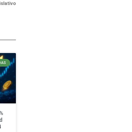
slativo
DAS
0%
d
4