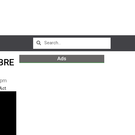
Ads
BRE
 pm
Act