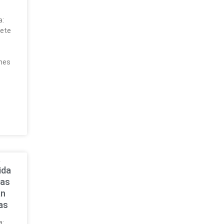
a:
iete
a
ones
a
ida
ras
an
as
a: