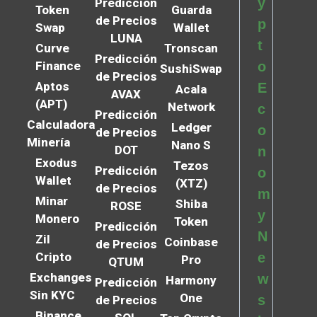
y
Predicción
Token
Guarda
de Precios
p
Swap
Wallet
LUNA
t
Curve
Tronscan
Predicción
Finance
o
SushiSwap
de Precios
Aptos
E
Acala
AVAX
(APT)
Network
c
Predicción
Calculadora
Ledger
o
de Precios
Minería
Nano S
DOT
n
Exodus
Tezos
Predicción
o
Wallet
(XTZ)
de Precios
m
Minar
Shiba
ROSE
y
Monero
Token
Predicción
N
Zil
Coinbase
de Precios
Cripto
e
Pro
QTUM
Exchanges
w
Harmony
Predicción
Sin KYC
One
s
de Precios
Binance