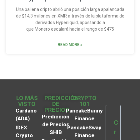
Una ballena cripto abrió una posición larga apalancada
de $14,3 millones en XMR a través de la plataforma de
derivados Hyperliquid, apostando a
que Monero escalará hacia el rango de $475
READ MORE »
LO MÁS
PREDICCIÓN
CRYPTO
VISTO
DE
101
PRECIOS
Cardano
PancakeBunny
Predicción
(ADA)
Finance
C
de Precios
IDEX
PancakeSwap
r
SHIB
Crypto
Finance