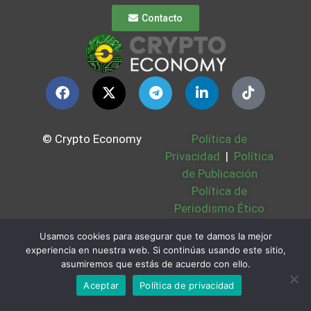
Contacto
© Crypto Economy
Política de
Privacidad
|
Política
de Publicación
Política de
Periodismo Ético
Política Cookies
|
Usamos cookies para asegurar que te damos la mejor
Bases Legales
|
experiencia en nuestra web. Si continúas usando este sitio,
Partners
|
Sobre
asumiremos que estás de acuerdo con ello.
Nosotros
Aceptar
Política de privacidad