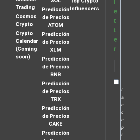
SOL
Top Crypto
l
Trading
Influencers
Predicción
e
Cosmos
de Precios
t
Crypto
ATOM
t
Crypto
Predicción
e
Calendar
de Precios
r
(Coming
XLM
soon)
Predicción
de Precios
BNB
Predicción
I
de Precios
a
TRX
c
Predicción
c
de Precios
e
CAKE
p
Predicción
t