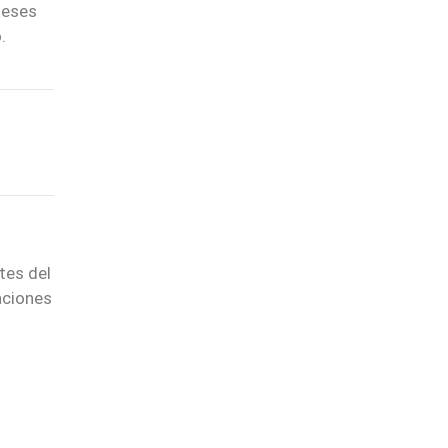
meses
.
tes del
aciones