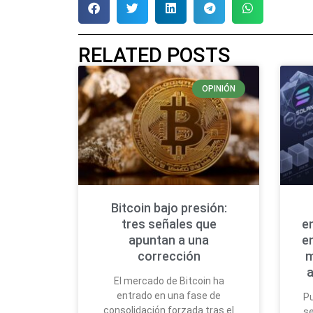
RELATED POSTS
OPINIÓN
Bitcoin bajo presión:
tres señales que
e
apuntan a una
e
corrección
m
a
El mercado de Bitcoin ha
entrado en una fase de
Pu
consolidación forzada tras el
se