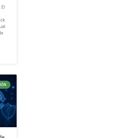
 El
ock
ual
de
IÓN
de