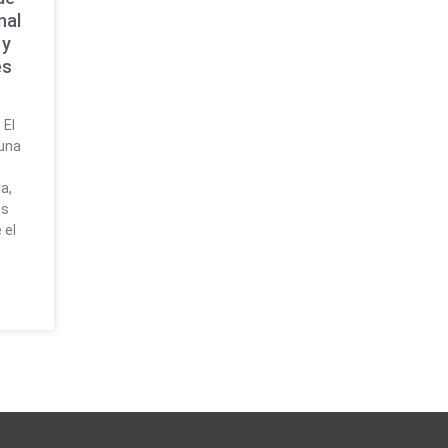
nal
 y
es
 El
 una
a,
es
 el