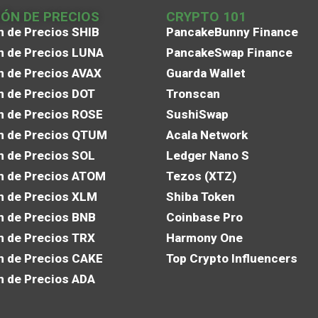
IÓN DE PRECIOS
CRYPTO 101
n de Precios SHIB
PancakeBunny Finance
n de Precios LUNA
PancakeSwap Finance
n de Precios AVAX
Guarda Wallet
n de Precios DOT
Tronscan
n de Precios ROSE
SushiSwap
n de Precios QTUM
Acala Network
n de Precios SOL
Ledger Nano S
n de Precios ATOM
Tezos (XTZ)
n de Precios XLM
Shiba Token
n de Precios BNB
Coinbase Pro
n de Precios TRX
Harmony One
n de Precios CAKE
Top Crypto Influencers
n de Precios ADA