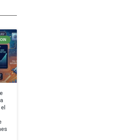
COIN
de
ta
 el
e
nes