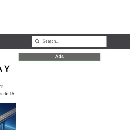
Ads
A Y
am
s de IA