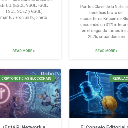
EE. UU. (BSOL, VSOL, FSOL,
Puntos Clave de la Noticia:
TSOL, SOEZ y GSOL)
beneficio bruto del
mantuvieron un flujo neto
ecosistema Bitcoin de Bl
descendió un 31% interan
en el segundo trimestre 
2026, situándose en
READ MORE »
READ MORE »
CRIPTONOTICIAS BLOCKCHAIN
REGULAC
¿Está Pi Network a
El Consejo Editorial 