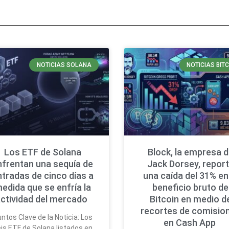
NOTICIAS SOLANA
NOTICIAS BIT
Los ETF de Solana
Block, la empresa 
nfrentan una sequía de
Jack Dorsey, repor
ntradas de cinco días a
una caída del 31% en
edida que se enfría la
beneficio bruto de
ctividad del mercado
Bitcoin en medio d
recortes de comisio
ntos Clave de la Noticia: Los
en Cash App
is ETF de Solana listados en