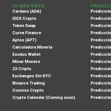
LO MÁS VISTO
PREDICC
Cardano (ADA)
Predicció
IDEX Crypto
Predicció
Token Swap
Predicció
Curve Finance
Predicció
Aptos (APT)
Predicció
Calculadora Minería
Predicció
Exodus Wallet
Predicció
Minar Monero
Predicció
Zil Cripto
Predicció
Exchanges Sin KYC
Predicció
Binance Trading
Predicció
Cosmos Crypto
Predicció
Crypto Calendar (Coming soon)
Predicció