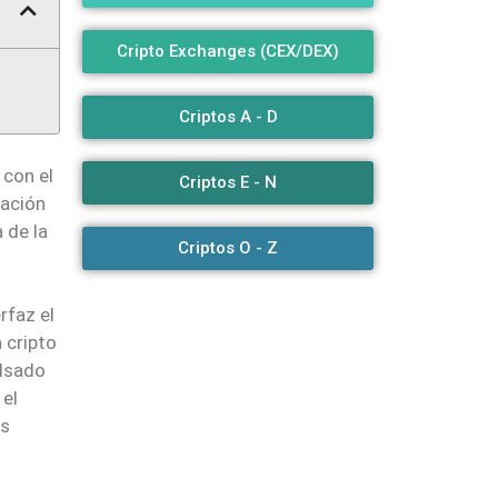
Cripto Exchanges (CEX/DEX)
Criptos A - D
, con el
Criptos E - N
ración
 de la
Criptos O - Z
rfaz el
 cripto
lsado
 el
as