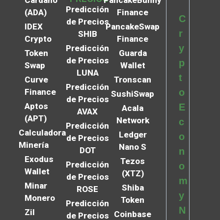
Cardano
PancakeBunny
Predicción
(ADA)
Finance
C
de Precios
IDEX
PancakeSwap
r
SHIB
Crypto
Finance
y
Predicción
Token
Guarda
de Precios
p
Swap
Wallet
LUNA
t
Curve
Tronscan
Predicción
Finance
o
SushiSwap
de Precios
Aptos
E
Acala
AVAX
(APT)
Network
c
Predicción
Calculadora
Ledger
o
de Precios
Minería
Nano S
DOT
n
Exodus
Tezos
Predicción
o
Wallet
(XTZ)
de Precios
m
Minar
Shiba
ROSE
y
Monero
Token
Predicción
N
Zil
Coinbase
de Precios