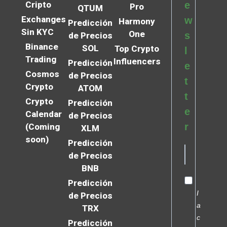
Cripto
e
Pro
QTUM
Exchanges
w
Harmony
Predicción
Sin KYC
One
s
de Precios
Binance
SOL
Top Crypto
l
Trading
Influencers
Predicción
e
Cosmos
de Precios
t
Crypto
ATOM
t
Crypto
Predicción
e
Calendar
de Precios
r
(Coming
XLM
soon)
Predicción
de Precios
BNB
Predicción
I
de Precios
a
TRX
c
Predicción