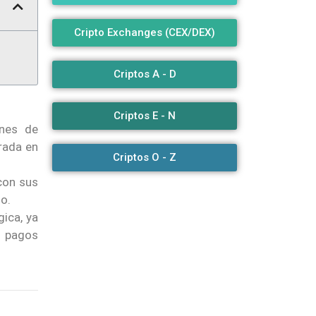
Cripto Exchanges (CEX/DEX)
Criptos A - D
Criptos E - N
ones de
rada en
Criptos O - Z
con sus
o.
ica, ya
s pagos