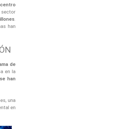
 centro
 sector
llones
.
nas han
IÓN
rama de
sa en la
 se han
nes, una
ental en