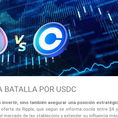
LA BATALLA POR USDC
invertir, sino también asegurar una posición estratégic
e oferta de Ripple, que según se informa oscila entre $4 y
el mercado de las stablecoins y extender su influencia más