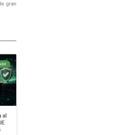
de gran
ASH
 al
UE
n