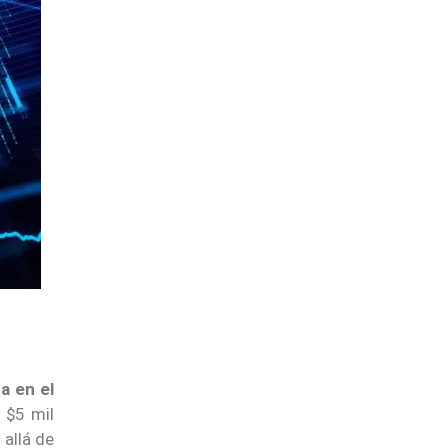
a en el
 $5 mil
 allá de