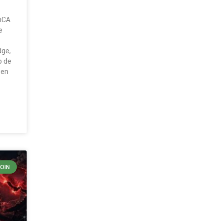
MiCA
e
dge,
o de
 en
COIN