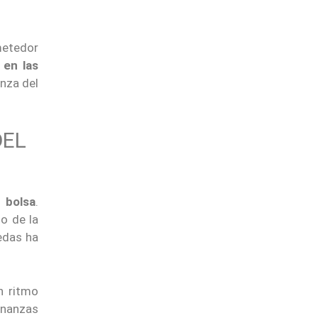
metedor
 en las
anza del
DEL
 bolsa
.
to de la
edas ha
n ritmo
inanzas