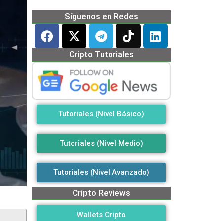
Síguenos en Redes
Cripto Tutoriales
Tutoriales (Nivel Básico)
Tutoriales (Nivel Medio)
Tutoriales (Nivel Avanzado)
Cripto Reviews
Wallets Cripto