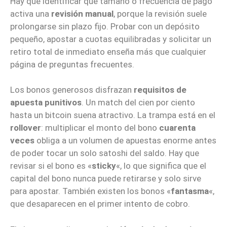
Hay que identificar qué tamaño o frecuencia de pago
activa una
revisión manual
, porque la revisión suele
prolongarse sin plazo fijo. Probar con un depósito
pequeño, apostar a cuotas equilibradas y solicitar un
retiro total de inmediato enseña más que cualquier
página de preguntas frecuentes.
Los bonos generosos disfrazan
requisitos de
apuesta punitivos
. Un match del cien por ciento
hasta un bitcoin suena atractivo. La trampa está en el
rollover
: multiplicar el monto del bono
cuarenta
veces
obliga a un volumen de apuestas enorme antes
de poder tocar un solo satoshi del saldo. Hay que
revisar si el bono es «
sticky
«, lo que significa que el
capital del bono nunca puede retirarse y solo sirve
para apostar. También existen los bonos «
fantasma
«,
que desaparecen en el primer intento de cobro.