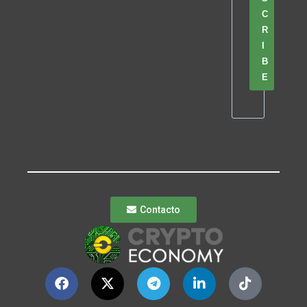
C
R
I
B
E
Contacto