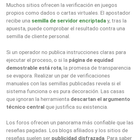
Muchos sitios ofrecen la verificación en juegos
propios como dados o cartas virtuales. El apostador
recibe una
semilla de servidor encriptada
y, tras la
apuesta, puede comprobar el resultado contra una
semilla de cliente personal.
Si un operador no publica instrucciones claras para
ejecutar el proceso, o si la
página de equidad
demostrable está rota
, la promesa de transparencia
se evapora. Realizar un par de verificaciones
manuales con las semillas publicadas revela si el
sistema funciona o es pura decoración. Las casas
que ignoran la herramienta
descartan el argumento
técnico central
que justifica su existencia.
Los foros ofrecen un panorama más confiable que las
reseñas pagadas. Los blogs afiliados y los sitios de
reseñas suelen ser
publicidad disfrazada
. Para saber