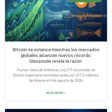
Bitcoin se estanca mientras los mercados
globales alcanzan nuevos récords:
Glassnode revela la razón
Puntos Clave de la Noticia: Los ETF al contado de
Bitcoin registraron entradas netas por 211.5 millones
de dólares el 4 de agosto de 2026,
READ MORE »