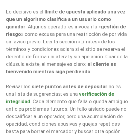
Lo decisivo es el
límite de apuesta aplicado una vez
que un algoritmo clasifica a un usuario como
ganador
. Algunos operadores invocan la «
gestión de
riesgo
» como excusa para una restricción de por vida
sin aviso previo. Leer la sección «Límites» de los
términos y condiciones aclara si el sitio se reserva el
derecho de forma unilateral y sin apelación. Cuando la
cláusula existe, el mensaje es claro:
el cliente es
bienvenido mientras siga perdiendo
.
Revisar los
siete puntos antes de depositar
no es
una lista de sugerencias; es una
verificación de
integridad
. Cada elemento que falla o queda ambiguo
anticipa problemas futuros. Un fallo aislado puede no
descalificar a un operador, pero una acumulación de
opacidad, condiciones abusivas y quejas repetidas
basta para borrar el marcador y buscar otra opción.