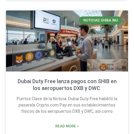
NOTICIAS SHIBA INU
Dubai Duty Free lanza pagos con SHIB en
los aeropuertos DXB y DWC
Puntos Clave de la Noticia: Dubai Duty Free habilitó la
pasarela Crypto.com Pay en sus establecimientos
físicos de los aeropuertos DXB y DWC, así como
READ MORE »