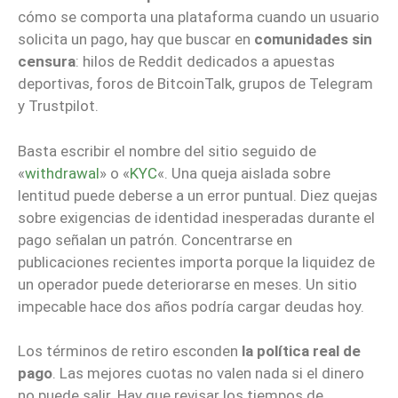
cómo se comporta una plataforma cuando un usuario
solicita un pago, hay que buscar en
comunidades sin
censura
: hilos de Reddit dedicados a apuestas
deportivas, foros de BitcoinTalk, grupos de Telegram
y Trustpilot.
Basta escribir el nombre del sitio seguido de
«
withdrawal
» o «
KYC
«. Una queja aislada sobre
lentitud puede deberse a un error puntual. Diez quejas
sobre exigencias de identidad inesperadas durante el
pago señalan un patrón. Concentrarse en
publicaciones recientes importa porque la liquidez de
un operador puede deteriorarse en meses. Un sitio
impecable hace dos años podría cargar deudas hoy.
Los términos de retiro esconden
la política real de
pago
. Las mejores cuotas no valen nada si el dinero
no puede salir. Hay que revisar los tiempos de