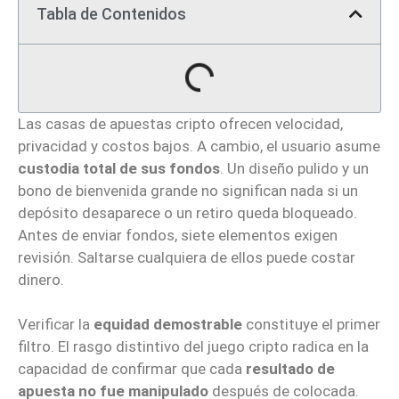
Tabla de Contenidos
Las casas de apuestas cripto ofrecen velocidad,
privacidad y costos bajos. A cambio, el usuario asume
custodia total de sus fondos
. Un diseño pulido y un
bono de bienvenida grande no significan nada si un
depósito desaparece o un retiro queda bloqueado.
Antes de enviar fondos, siete elementos exigen
revisión. Saltarse cualquiera de ellos puede costar
dinero.
Verificar la
equidad demostrable
constituye el primer
filtro. El rasgo distintivo del juego cripto radica en la
capacidad de confirmar que cada
resultado de
apuesta no fue manipulado
después de colocada.