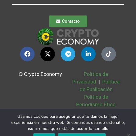
Contacto
© Crypto Economy
Política de
Privacidad
|
Política
de Publicación
Política de
Periodismo Ético
Política Cookies
|
Usamos cookies para asegurar que te damos la mejor
Bases Legales
|
experiencia en nuestra web. Si continúas usando este sitio,
Partners
|
Sobre
asumiremos que estás de acuerdo con ello.
Nosotros