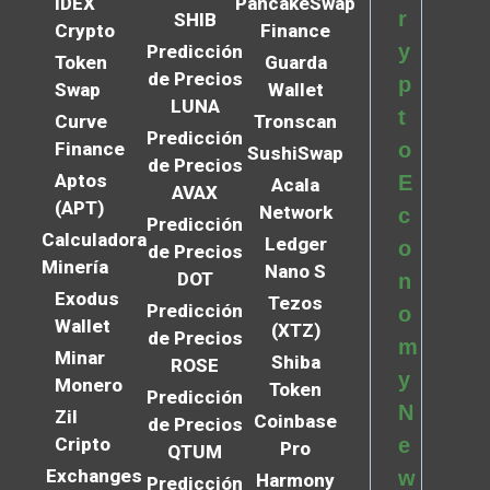
IDEX
PancakeSwap
r
SHIB
Crypto
Finance
y
Predicción
Token
Guarda
de Precios
p
Swap
Wallet
LUNA
t
Curve
Tronscan
Predicción
Finance
o
SushiSwap
de Precios
Aptos
E
Acala
AVAX
(APT)
Network
c
Predicción
Calculadora
Ledger
o
de Precios
Minería
Nano S
DOT
n
Exodus
Tezos
Predicción
o
Wallet
(XTZ)
de Precios
m
Minar
Shiba
ROSE
y
Monero
Token
Predicción
N
Zil
Coinbase
de Precios
Cripto
e
Pro
QTUM
Exchanges
w
Harmony
Predicción