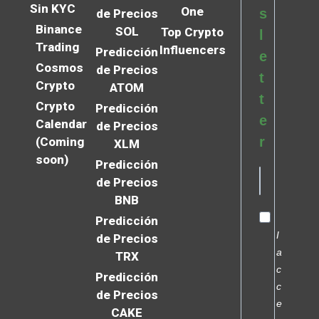
Sin KYC
One
s
de Precios
Binance
SOL
Top Crypto
l
Trading
Influencers
Predicción
e
Cosmos
de Precios
t
Crypto
ATOM
t
Crypto
Predicción
e
Calendar
de Precios
r
(Coming
XLM
soon)
Predicción
de Precios
BNB
Predicción
I
de Precios
a
TRX
c
Predicción
c
de Precios
e
CAKE