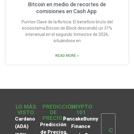
Bitcoin en medio de recortes de
comisiones en Cash App
Puntos Clave de la Noticia: El beneficio bruto del
ecosistema Bitcoin de Block descendió un 31%
interanual en el segundo trimestre de 2026,
situándose en
READ MORE »
LO MÁS
PREDICCIÓN
CRYPTO
VISTO
DE
101
PRECIOS
Cardano
PancakeBunny
Predicción
(ADA)
Finance
C
de Precios