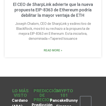
El CEO de SharpLink advierte que la nueva
propuesta EIP-8363 de Ethereum podría
debilitar la mayor ventaja de ETH
Joseph Chalom, CEO de SharpLink y exdirectivo de
BlackRock, mostró su rechazo a la propuesta de
mejora EIP-8363 en Ethereum. Esta iniciativa,
denominada «Tapered Issuance
READ MORE »
LO MÁS
PREDICCIÓN
CRYPTO
VISTO
DE
101
PRECIOS
Cardano
PancakeBunny
Predicción