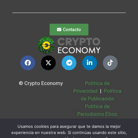
Contacto
© Crypto Economy
Política de
Privacidad
|
Política
de Publicación
Política de
Periodismo Ético
Política Cookies
|
Usamos cookies para asegurar que te damos la mejor
Bases Legales
|
experiencia en nuestra web. Si continúas usando este sitio,
Partners
|
Sobre