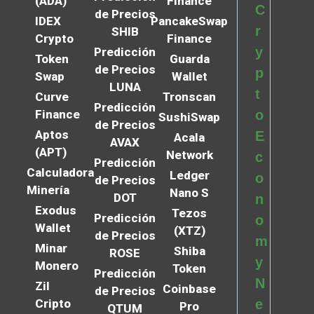
(ADA)
Finance
C
de Precios
IDEX
PancakeSwap
r
SHIB
Crypto
Finance
y
Predicción
Token
Guarda
de Precios
p
Swap
Wallet
LUNA
t
Curve
Tronscan
Predicción
Finance
o
SushiSwap
de Precios
Aptos
E
Acala
AVAX
(APT)
Network
c
Predicción
Calculadora
Ledger
o
de Precios
Minería
Nano S
DOT
n
Exodus
Tezos
Predicción
o
Wallet
(XTZ)
de Precios
m
Minar
Shiba
ROSE
y
Monero
Token
Predicción
N
Zil
Coinbase
de Precios
Cripto
e
Pro
QTUM