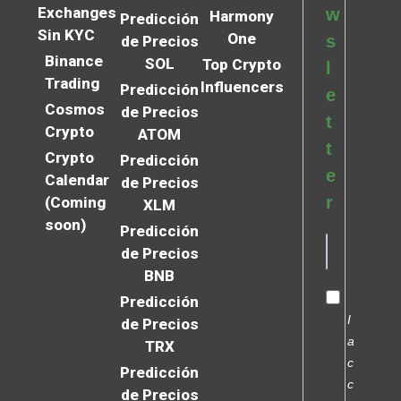
Exchanges
w
Harmony
Predicción
Sin KYC
One
s
de Precios
Binance
SOL
Top Crypto
l
Trading
Influencers
Predicción
e
Cosmos
de Precios
t
Crypto
ATOM
t
Crypto
Predicción
e
Calendar
de Precios
r
(Coming
XLM
soon)
Predicción
de Precios
BNB
Predicción
I
de Precios
a
TRX
c
Predicción
c
de Precios