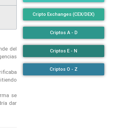
Cripto Exchanges (CEX/DEX)
Criptos A - D
nde del
Criptos E - N
gencias
Criptos O - Z
ificaba
itiendo
orma se
dría dar