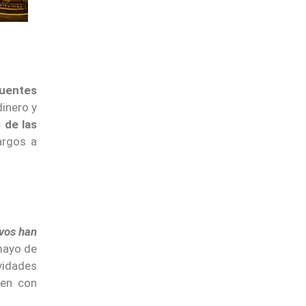
fuentes
dinero y
 de las
argos a
ivos han
mayo de
vidades
den con