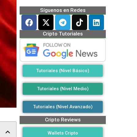
Síguenos en Redes
Cripto Tutoriales
Tutoriales (Nivel Básico)
Tutoriales (Nivel Medio)
Tutoriales (Nivel Avanzado)
Cripto Reviews
Wallets Cripto