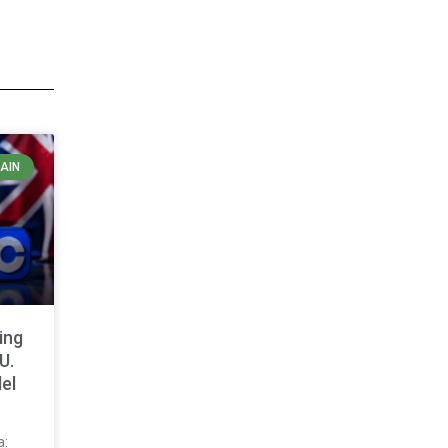
AIN
ing
U.
el
a: