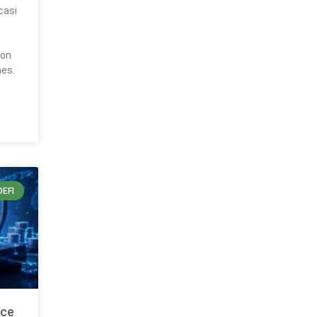
casi
con
nes.
DEFI
ece