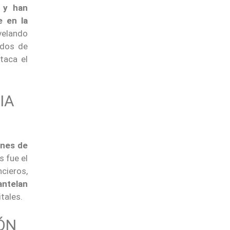
y han
e en la
velando
ndos de
taca el
IA
ones de
s fue el
cieros,
antelan
tales.
ÓN