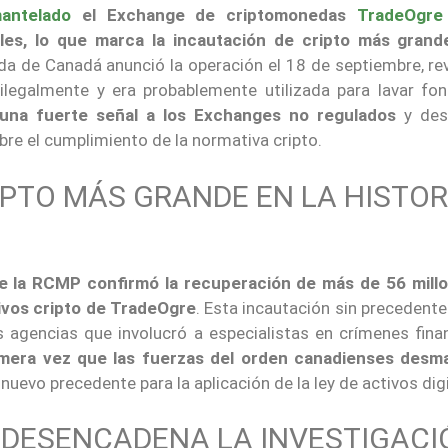
antelado
el Exchange de criptomonedas
TradeOgre
ales, lo que marca la incautación de cripto más grand
ada de Canadá anunció la operación el 18 de septiembre, re
ilegalmente y era probablemente utilizada para lavar fo
 una fuerte señal a los Exchanges no regulados
y des
re el cumplimiento de la normativa cripto.
IPTO MÁS GRANDE EN LA HISTOR
 de la RCMP confirmó la recuperación de más de 56 mill
ivos cripto de TradeOgre
. Esta incautación sin precedente
s agencias que involucró a especialistas en crímenes finan
imera vez que las fuerzas del orden canadienses desm
nuevo precedente para la aplicación de la ley de activos digi
 DESENCADENA LA INVESTIGACI