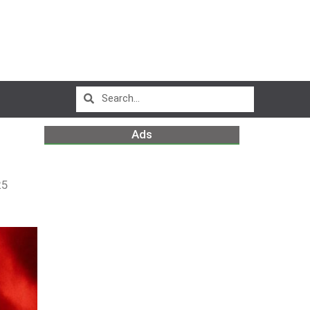
Ads
25