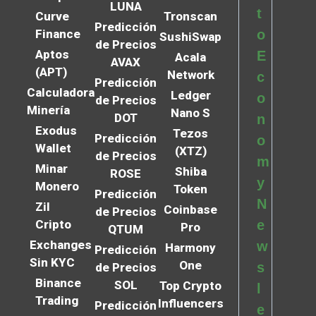
LUNA
t
Curve
Tronscan
Predicción
Finance
o
SushiSwap
de Precios
Aptos
E
Acala
AVAX
(APT)
Network
c
Predicción
Calculadora
Ledger
o
de Precios
Minería
Nano S
DOT
n
Exodus
Tezos
Predicción
o
Wallet
(XTZ)
de Precios
m
Minar
Shiba
ROSE
y
Monero
Token
Predicción
N
Zil
Coinbase
de Precios
Cripto
e
Pro
QTUM
Exchanges
w
Harmony
Predicción
Sin KYC
One
s
de Precios
Binance
SOL
Top Crypto
l
Trading
Influencers
Predicción
e