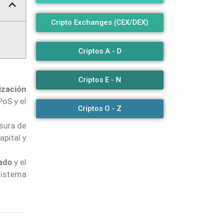
Cripto Exchanges (CEX/DEX)
Criptos A - D
Criptos E - N
ización
PoS y el
Criptos O - Z
nsura de
apital y
zado
y el
sistema