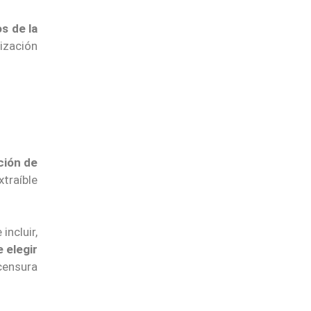
s de la
ización
ción de
traíble
incluir,
 elegir
 censura