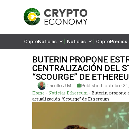
CriptoNoticias
Noticias
CriptoPrecios
BUTERIN PROPONE ESTR
CENTRALIZACIÓN DEL S
“SCOURGE” DE ETHERE
Carrillo J.M.
Published:
octubre 21
Home
-
Noticias Ethereum
-
Buterin propone e
actualización “Scourge” de Ethereum