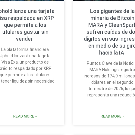
phold lanza una tarjeta
Los gigantes de la
isa respaldada en XRP
minería de Bitcoin
que permite a los
MARA y CleanSpar
titulares gastar sin
sufren caídas de d
vender
dígitos en sus ingre
en medio de su gir
La plataforma financiera
hacia la IA
Uphold lanzará una tarjeta
Visa Exa, un producto de
Puntos Clave de la Notici
crédito respaldado por XRP
MARA Holdings registr
que permite a los titulares
ingresos de 174,9 millones
tener liquidez sin necesidad
dólares en el segundo
trimestre de 2026, lo qu
representa una reducci
READ MORE »
READ MORE »