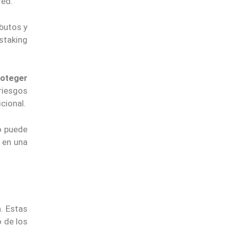
red.
ibutos y
 staking
roteger
riesgos
cional.
o puede
a en una
n
. Estas
o de los