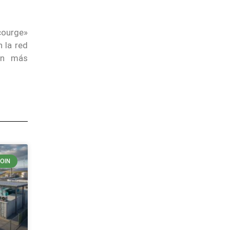
Scourge»
 la red
ain más
COIN