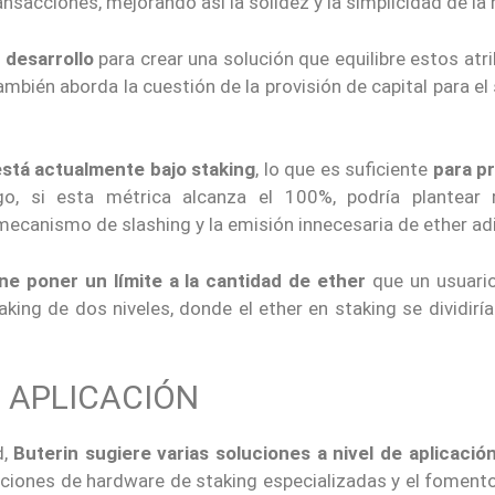
sacciones, mejorando así la solidez y la simplicidad de la 
 desarrollo
para crear una solución que equilibre estos atr
ambién aborda la cuestión de la provisión de capital para el
está actualmente bajo staking
, lo que es suficiente
para p
go, si esta métrica alcanza el 100%, podría plantear 
l mecanismo de slashing y la emisión innecesaria de ether adi
ne poner un límite a la cantidad de ether
que un usuari
king de dos niveles, donde el ether en staking se dividirí
E APLICACIÓN
,
Buterin sugiere varias soluciones a nivel de aplicació
luciones de hardware de staking especializadas y el foment