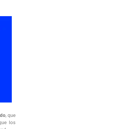
ado
, que
que los