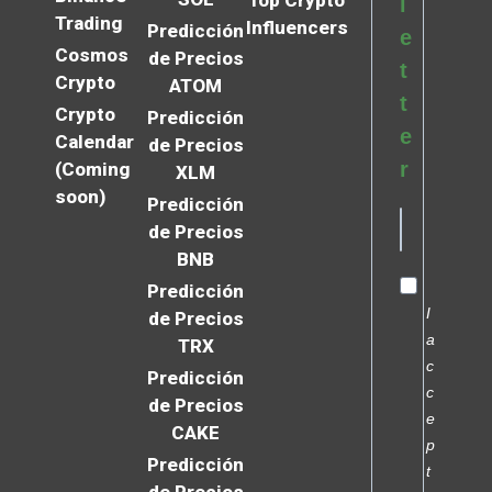
Top Crypto
l
Trading
Influencers
Predicción
e
Cosmos
de Precios
t
Crypto
ATOM
t
Crypto
Predicción
e
Calendar
de Precios
r
(Coming
XLM
soon)
Predicción
de Precios
BNB
Predicción
I
de Precios
a
TRX
c
Predicción
c
de Precios
e
CAKE
p
Predicción
t