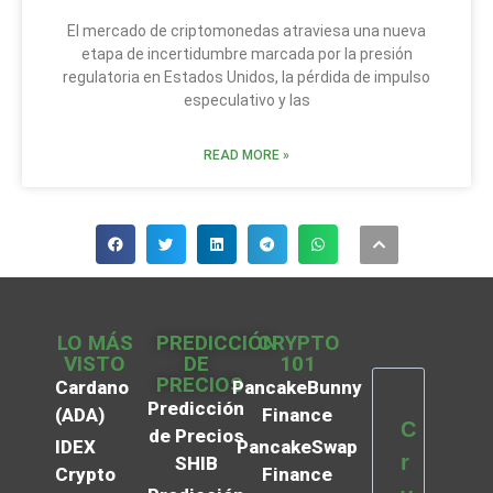
El mercado de criptomonedas atraviesa una nueva
etapa de incertidumbre marcada por la presión
regulatoria en Estados Unidos, la pérdida de impulso
especulativo y las
READ MORE »
LO MÁS
PREDICCIÓN
CRYPTO
VISTO
DE
101
PRECIOS
Cardano
PancakeBunny
Predicción
(ADA)
Finance
C
de Precios
IDEX
PancakeSwap
r
SHIB
Crypto
Finance