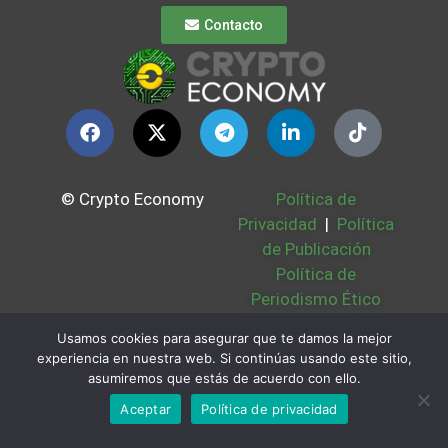
Contacto
© Crypto Economy
Política de
Privacidad
|
Política
de Publicación
Política de
Periodismo Ético
Política Cookies
|
Usamos cookies para asegurar que te damos la mejor
Bases Legales
|
experiencia en nuestra web. Si continúas usando este sitio,
Partners
|
Sobre
asumiremos que estás de acuerdo con ello.
Nosotros
Aceptar
Política de privacidad