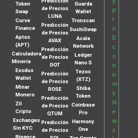
y
Predicción
Token
Guarda
de Precios
p
Swap
Wallet
LUNA
t
Curve
Tronscan
Predicción
Finance
o
SushiSwap
de Precios
Aptos
E
Acala
AVAX
(APT)
Network
c
Predicción
Calculadora
Ledger
o
de Precios
Minería
Nano S
DOT
n
Exodus
Tezos
Predicción
o
Wallet
(XTZ)
de Precios
m
Minar
Shiba
ROSE
y
Monero
Token
Predicción
N
Zil
Coinbase
de Precios
Cripto
e
Pro
QTUM
Exchanges
w
Harmony
Predicción
Sin KYC
One
s
de Precios
Binance
SOL