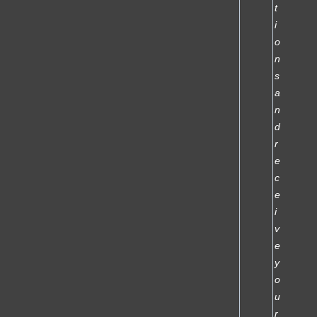
t
i
o
n
s
a
n
d
r
e
c
e
i
v
e
y
o
u
r