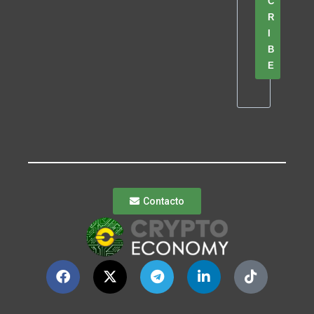
C
R
I
B
E
Contacto