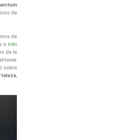
mentum
icos de
menos de
os e
Irán
es de la
antener
ó sobre
rtaleza
,