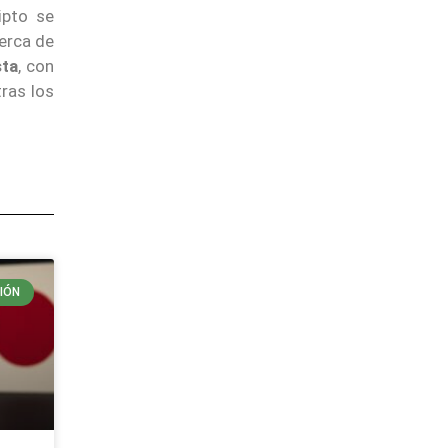
ipto se
cerca de
sta
, con
ras los
IÓN