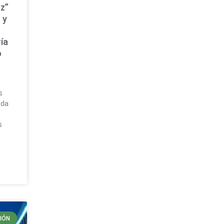
z”
 y
ía
o
a
s
uda
s
IÓN