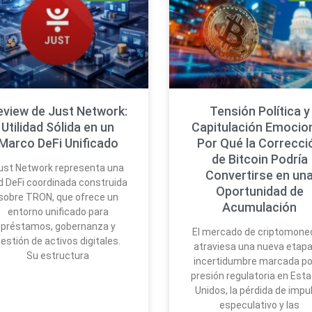
eview de Just Network:
Tensión Política y
Utilidad Sólida en un
Capitulación Emocion
Marco DeFi Unificado
Por Qué la Correcci
de Bitcoin Podría
ust Network representa una
Convertirse en un
d DeFi coordinada construida
Oportunidad de
sobre TRON, que ofrece un
Acumulación
entorno unificado para
préstamos, gobernanza y
El mercado de criptomone
estión de activos digitales.
atraviesa una nueva etapa
Su estructura
incertidumbre marcada por
presión regulatoria en Est
Unidos, la pérdida de impu
especulativo y las