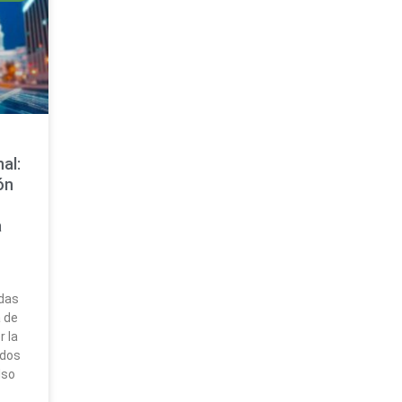
al:
ón
a
das
 de
 la
ados
lso