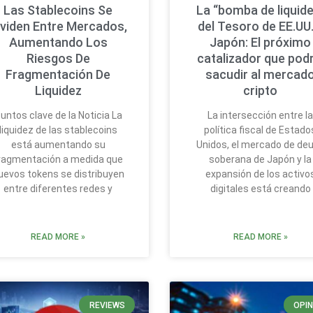
Las Stablecoins Se
La “bomba de liquide
ividen Entre Mercados,
del Tesoro de EE.UU.
Aumentando Los
Japón: El próximo
Riesgos De
catalizador que podr
Fragmentación De
sacudir al mercad
Liquidez
cripto
untos clave de la Noticia La
La intersección entre l
liquidez de las stablecoins
política fiscal de Estado
está aumentando su
Unidos, el mercado de de
ragmentación a medida que
soberana de Japón y la
uevos tokens se distribuyen
expansión de los activo
entre diferentes redes y
digitales está creando
READ MORE »
READ MORE »
REVIEWS
OPIN