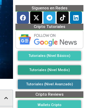
Síguenos en Redes
Cripto Tutoriales
Tutoriales (Nivel Básico)
Tutoriales (Nivel Medio)
Tutoriales (Nivel Avanzado)
Cripto Reviews
Wallets Cripto