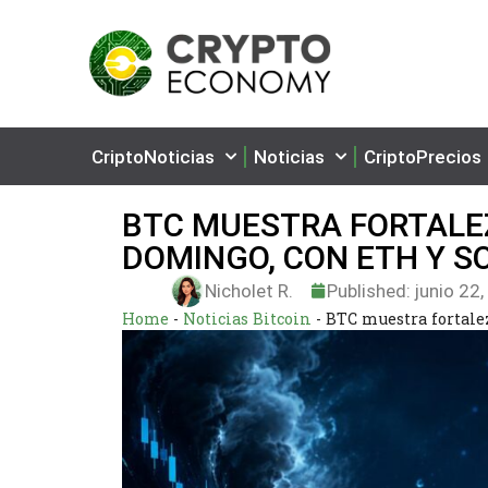
CriptoNoticias
Noticias
CriptoPrecios
BTC MUESTRA FORTALEZ
DOMINGO, CON ETH Y S
Nicholet R.
Published:
junio 22
Home
-
Noticias Bitcoin
-
BTC muestra fortalez