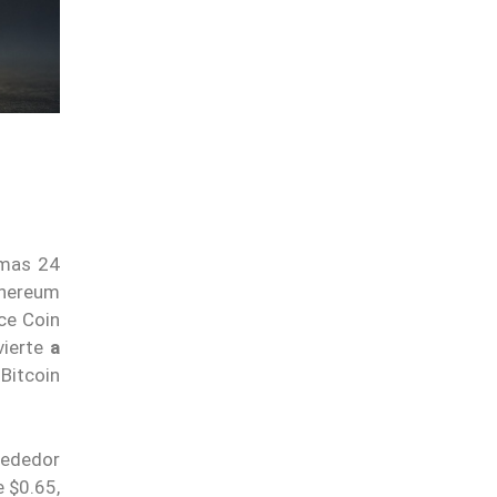
imas 24
thereum
ce Coin
vierte
a
Bitcoin
lrededor
 $0.65,