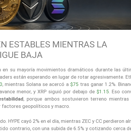
EN ESTABLES MIENTRAS LA
SIGUE BAJA
ron en su mayoría movimientos dramáticos durante las últ
traders están esperando en lugar de rotar agresivamente. E
0
, mientras Solana se acercó a
$75
tras ganar 1.2%. Binan
vance menor, y XRP siguió por debajo de
$1.15
. Eso con
stabilidad
, porque ambos sostuvieron terreno mientras 
 factores geopolíticos y macro.
ido. HYPE cayó 2% en el día, mientras ZEC y CC perdieron a
ido contrario, con una subida de 6.5% y cotizando cerca de