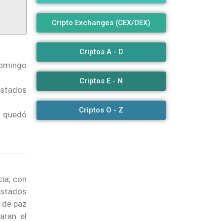
Cripto Exchanges (CEX/DEX)
Criptos A - D
domingo
Criptos E - N
Estados
Criptos O - Z
o quedó
ia, con
 Estados
s de paz
aran el