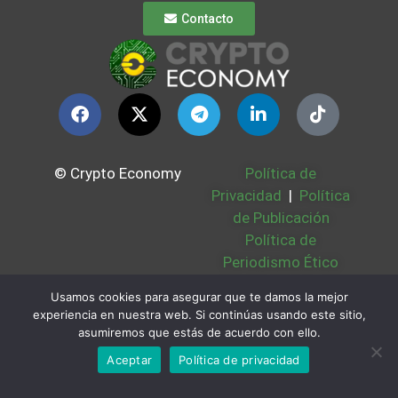
Contacto
© Crypto Economy
Política de
Privacidad
|
Política
de Publicación
Política de
Periodismo Ético
Política Cookies
|
Usamos cookies para asegurar que te damos la mejor
Bases Legales
|
experiencia en nuestra web. Si continúas usando este sitio,
Partners
|
Sobre
asumiremos que estás de acuerdo con ello.
Nosotros
Aceptar
Política de privacidad