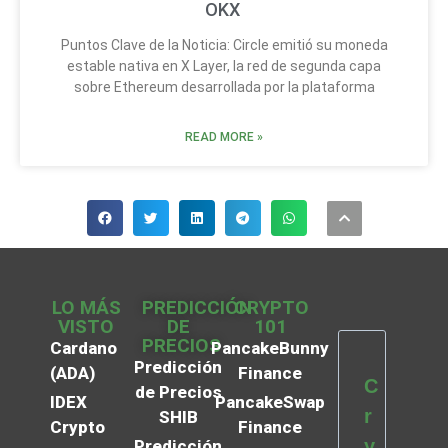
OKX
Puntos Clave de la Noticia: Circle emitió su moneda
estable nativa en X Layer, la red de segunda capa
sobre Ethereum desarrollada por la plataforma
READ MORE »
LO MÁS
PREDICCIÓN
CRYPTO
VISTO
DE
101
PRECIOS
Cardano
PancakeBunny
Predicción
(ADA)
Finance
C
de Precios
IDEX
PancakeSwap
r
SHIB
Crypto
Finance
y
Predicción