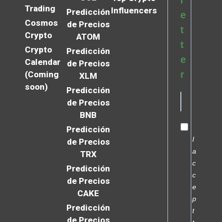
l
Trading
Influencers
Predicción
e
Cosmos
de Precios
t
Crypto
ATOM
t
Crypto
Predicción
e
Calendar
de Precios
r
(Coming
XLM
soon)
Predicción
de Precios
BNB
Predicción
I
de Precios
a
TRX
c
Predicción
c
de Precios
e
CAKE
p
Predicción
t
de Precios