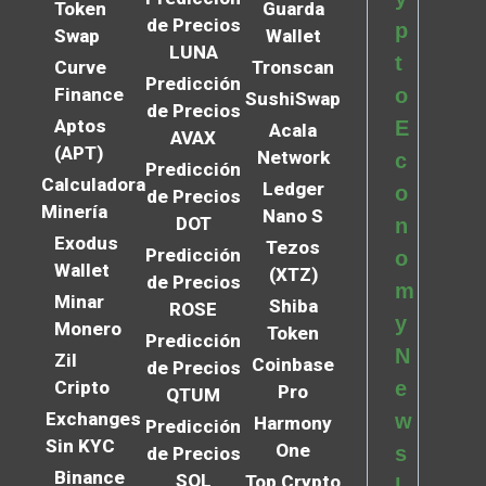
Token
Guarda
de Precios
p
Swap
Wallet
LUNA
t
Curve
Tronscan
Predicción
Finance
o
SushiSwap
de Precios
Aptos
E
Acala
AVAX
(APT)
Network
c
Predicción
Calculadora
Ledger
o
de Precios
Minería
Nano S
DOT
n
Exodus
Tezos
Predicción
o
Wallet
(XTZ)
de Precios
m
Minar
Shiba
ROSE
y
Monero
Token
Predicción
N
Zil
Coinbase
de Precios
Cripto
e
Pro
QTUM
Exchanges
w
Harmony
Predicción
Sin KYC
One
s
de Precios
Binance
SOL
Top Crypto