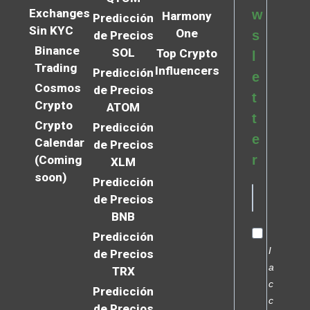
Exchanges
w
Harmony
Predicción
Sin KYC
One
s
de Precios
Binance
SOL
Top Crypto
l
Trading
Influencers
Predicción
e
Cosmos
de Precios
t
Crypto
ATOM
t
Crypto
Predicción
e
Calendar
de Precios
r
(Coming
XLM
soon)
Predicción
de Precios
BNB
Predicción
I
de Precios
a
TRX
c
Predicción
c
de Precios