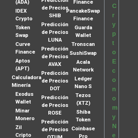
(ADA)
Finance
C
de Precios
IDEX
PancakeSwap
r
SHIB
Crypto
Finance
y
Predicción
Token
Guarda
de Precios
p
Swap
Wallet
LUNA
t
Curve
Tronscan
Predicción
Finance
o
SushiSwap
de Precios
Aptos
E
Acala
AVAX
(APT)
Network
c
Predicción
Calculadora
Ledger
o
de Precios
Minería
Nano S
DOT
n
Exodus
Tezos
Predicción
o
Wallet
(XTZ)
de Precios
m
Minar
Shiba
ROSE
y
Monero
Token
Predicción
N
Zil
Coinbase
de Precios
Cripto
e
Pro
QTUM