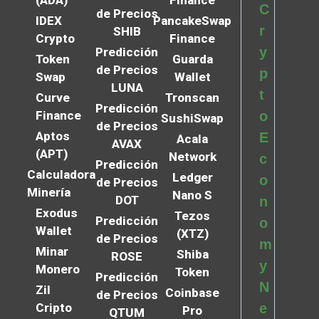
C
de Precios
IDEX
PancakeSwap
r
SHIB
Crypto
Finance
y
Predicción
Token
Guarda
de Precios
p
Swap
Wallet
LUNA
t
Curve
Tronscan
Predicción
Finance
o
SushiSwap
de Precios
Aptos
E
Acala
AVAX
(APT)
Network
c
Predicción
Calculadora
Ledger
o
de Precios
Minería
Nano S
DOT
n
Exodus
Tezos
Predicción
o
Wallet
(XTZ)
de Precios
m
Minar
Shiba
ROSE
y
Monero
Token
Predicción
N
Zil
Coinbase
de Precios
Cripto
e
Pro
QTUM