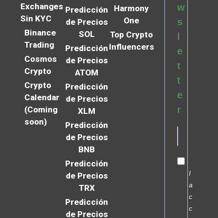
Exchanges
w
Harmony
Predicción
Sin KYC
One
s
de Precios
Binance
SOL
Top Crypto
l
Trading
Influencers
Predicción
e
Cosmos
de Precios
t
Crypto
ATOM
t
Crypto
Predicción
e
Calendar
de Precios
r
(Coming
XLM
soon)
Predicción
de Precios
BNB
Predicción
I
de Precios
a
TRX
c
Predicción
c
de Precios