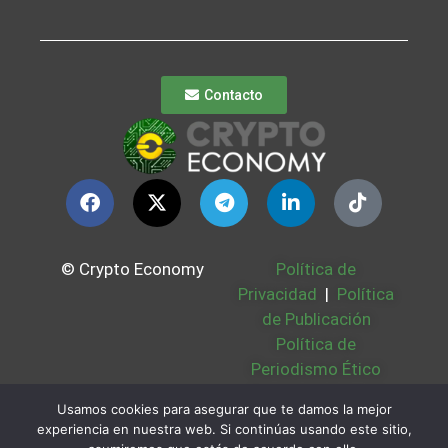
Contacto
© Crypto Economy
Política de
Privacidad
|
Política
de Publicación
Política de
Periodismo Ético
Política Cookies
|
Usamos cookies para asegurar que te damos la mejor
Bases Legales
|
experiencia en nuestra web. Si continúas usando este sitio,
Partners
|
Sobre