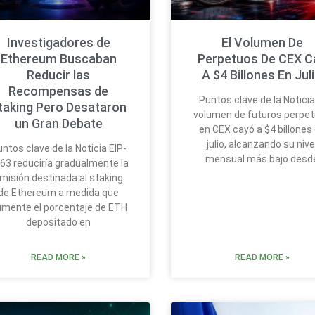
Investigadores de
El Volumen De
Ethereum Buscaban
Perpetuos De CEX C
Reducir las
A $4 Billones En Jul
Recompensas de
Puntos clave de la Noticia
taking Pero Desataron
volumen de futuros perpe
un Gran Debate
en CEX cayó a $4 billones
julio, alcanzando su nive
ntos clave de la Noticia EIP-
mensual más bajo desd
63 reduciría gradualmente la
misión destinada al staking
de Ethereum a medida que
mente el porcentaje de ETH
depositado en
READ MORE »
READ MORE »