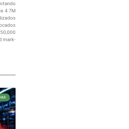
mitando
de 4.7M
lizados
focados
250,000
ad mark-
DAS