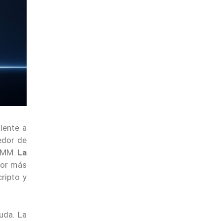
lente a
dedor de
.9MM.
La
tor más
ripto y
uda. La