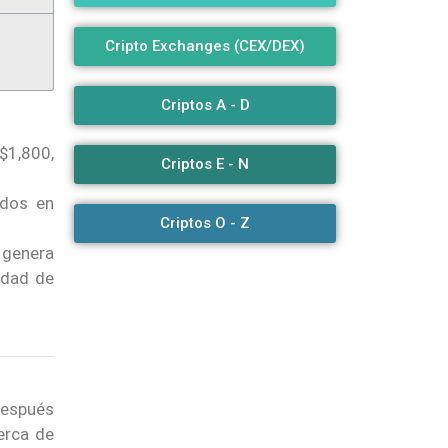
Cripto Exchanges (CEX/DEX)
Criptos A - D
$1,800,
Criptos E - N
ados en
Criptos O - Z
 genera
idad de
después
erca de