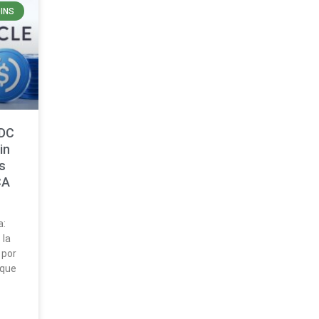
INS
SDC
in
s
CA
a:
 la
 por
 que