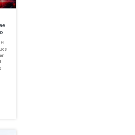
ae
io
 El
tuos
 en
l
e