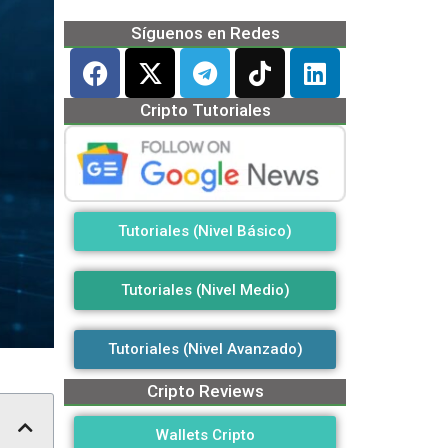
Síguenos en Redes
Cripto Tutoriales
Tutoriales (Nivel Básico)
Tutoriales (Nivel Medio)
Tutoriales (Nivel Avanzado)
Cripto Reviews
Wallets Cripto