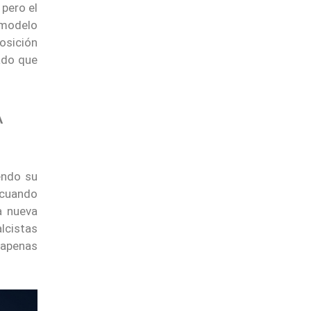
 pero el
 modelo
osición
ado que
A
endo su
 cuando
a nueva
alcistas
 apenas