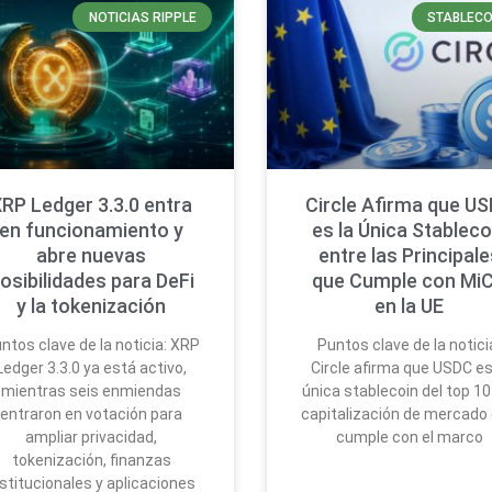
NOTICIAS RIPPLE
STABLECO
RP Ledger 3.3.0 entra
Circle Afirma que U
en funcionamiento y
es la Única Stableco
abre nuevas
entre las Principale
osibilidades para DeFi
que Cumple con Mi
y la tokenización
en la UE
ntos clave de la noticia: XRP
Puntos clave de la notici
Ledger 3.3.0 ya está activo,
Circle afirma que USDC es
mientras seis enmiendas
única stablecoin del top 10
entraron en votación para
capitalización de mercado
ampliar privacidad,
cumple con el marco
tokenización, finanzas
nstitucionales y aplicaciones