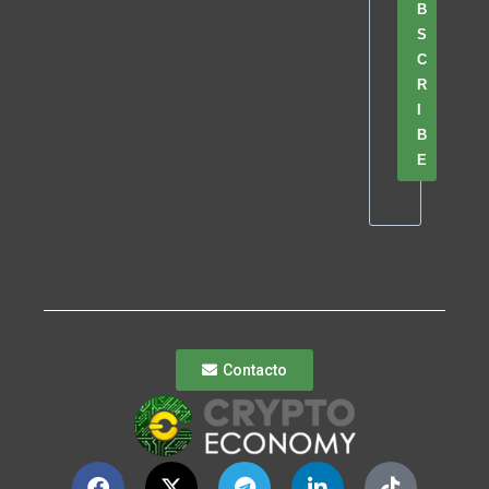
B
S
C
R
I
B
E
Contacto