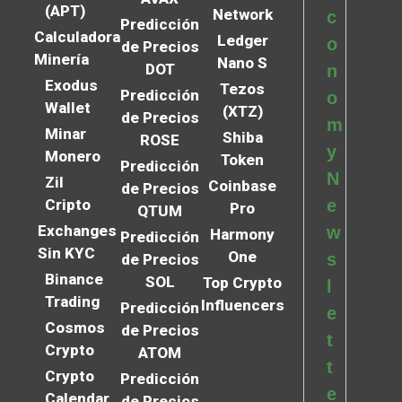
(APT)
Network
c
Predicción
Calculadora
Ledger
o
de Precios
Minería
Nano S
DOT
n
Exodus
Tezos
Predicción
o
Wallet
(XTZ)
de Precios
m
Minar
Shiba
ROSE
y
Monero
Token
Predicción
N
Zil
Coinbase
de Precios
Cripto
e
Pro
QTUM
Exchanges
w
Harmony
Predicción
Sin KYC
One
s
de Precios
Binance
SOL
Top Crypto
l
Trading
Influencers
Predicción
e
Cosmos
de Precios
t
Crypto
ATOM
t
Crypto
Predicción
e
Calendar
de Precios