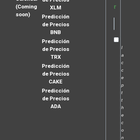
r
(Coming
XLM
soon)
Predicción
de Precios
BNB
Predicción
I
de Precios
a
TRX
c
Predicción
c
de Precios
e
CAKE
p
Predicción
t
de Precios
t
ADA
h
e
c
o
n