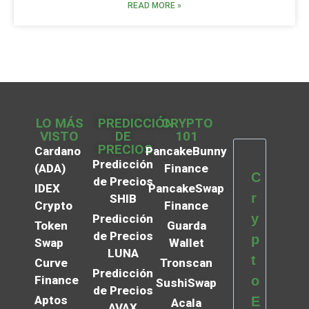
READ MORE »
LO MÁS
PREDICCIÓN
CRYPTO
VISTO
DE
101
PRECIOS
Cardano
PancakeBunny
Predicción
(ADA)
Finance
C
de Precios
IDEX
PancakeSwap
r
SHIB
Crypto
Finance
y
Predicción
Token
Guarda
de Precios
p
Swap
Wallet
LUNA
t
Curve
Tronscan
Predicción
Finance
o
SushiSwap
de Precios
Aptos
E
Acala
AVAX