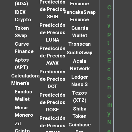
Predicción
(ADA)
Finance
C
de Precios
IDEX
PancakeSwap
r
SHIB
Crypto
Finance
y
Predicción
Token
Guarda
de Precios
p
Swap
Wallet
LUNA
t
Curve
Tronscan
Predicción
Finance
o
SushiSwap
de Precios
Aptos
E
Acala
AVAX
(APT)
Network
c
Predicción
Calculadora
Ledger
o
de Precios
Minería
Nano S
DOT
n
Exodus
Tezos
Predicción
o
Wallet
(XTZ)
de Precios
m
Minar
Shiba
ROSE
y
Monero
Token
Predicción
N
Zil
Coinbase
de Precios
Cripto
e
Pro