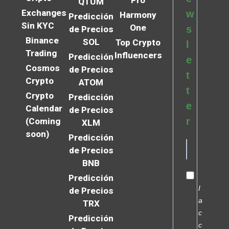
QTUM
Exchanges
w
Harmony
Predicción
Sin KYC
One
s
de Precios
Binance
SOL
Top Crypto
l
Trading
Influencers
Predicción
e
Cosmos
de Precios
t
Crypto
ATOM
t
Crypto
Predicción
e
Calendar
de Precios
r
(Coming
XLM
soon)
Predicción
de Precios
BNB
Predicción
I
de Precios
a
TRX
c
Predicción
c