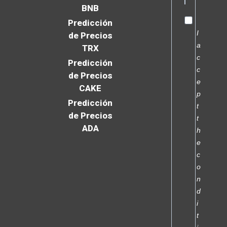
BNB
Predicción
I
de Precios
a
TRX
c
Predicción
c
de Precios
e
CAKE
p
Predicción
t
de Precios
t
ADA
h
e
c
o
n
d
i
t