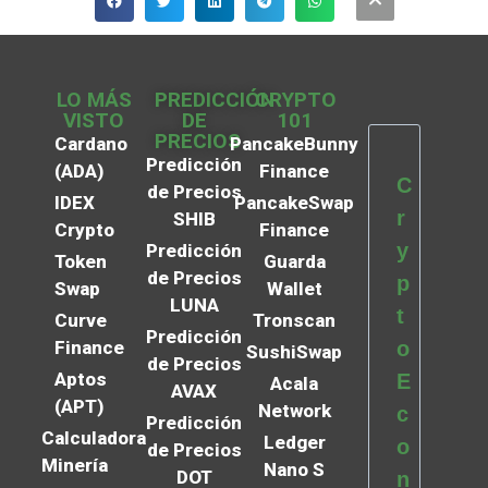
LO MÁS
PREDICCIÓN
CRYPTO
VISTO
DE
101
PRECIOS
Cardano
PancakeBunny
Predicción
(ADA)
Finance
C
de Precios
IDEX
PancakeSwap
r
SHIB
Crypto
Finance
y
Predicción
Token
Guarda
de Precios
p
Swap
Wallet
LUNA
t
Curve
Tronscan
Predicción
Finance
o
SushiSwap
de Precios
Aptos
E
Acala
AVAX
(APT)
Network
c
Predicción
Calculadora
Ledger
o
de Precios
Minería
Nano S
DOT
n