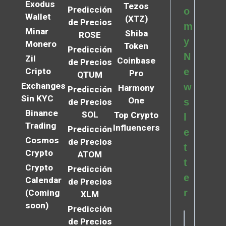
Exodus
Tezos
Predicción
o
Wallet
(XTZ)
de Precios
m
Minar
Shiba
ROSE
y
Monero
Token
Predicción
N
Zil
Coinbase
de Precios
Cripto
e
Pro
QTUM
Exchanges
w
Harmony
Predicción
Sin KYC
One
s
de Precios
Binance
SOL
Top Crypto
l
Trading
Influencers
Predicción
e
Cosmos
de Precios
t
Crypto
ATOM
t
Crypto
Predicción
e
Calendar
de Precios
r
(Coming
XLM
soon)
Predicción
de Precios