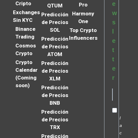
Cripto
e
Pro
QTUM
Exchanges
w
Harmony
Predicción
Sin KYC
One
s
de Precios
Binance
SOL
Top Crypto
l
Trading
Influencers
Predicción
e
Cosmos
de Precios
t
Crypto
ATOM
t
Crypto
Predicción
e
Calendar
de Precios
r
(Coming
XLM
soon)
Predicción
de Precios
BNB
Predicción
I
de Precios
a
TRX
c
Predicción