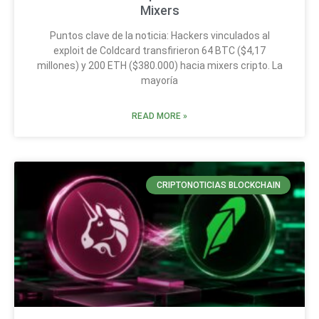
Mixers
Puntos clave de la noticia: Hackers vinculados al
exploit de Coldcard transfirieron 64 BTC ($4,17
millones) y 200 ETH ($380.000) hacia mixers cripto. La
mayoría
READ MORE »
CRIPTONOTICIAS BLOCKCHAIN