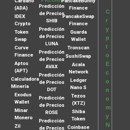
Cardano
PancakeBunny
Predicción
(ADA)
Finance
C
de Precios
IDEX
PancakeSwap
r
SHIB
Crypto
Finance
y
Predicción
Token
Guarda
de Precios
p
Swap
Wallet
LUNA
t
Curve
Tronscan
Predicción
Finance
o
SushiSwap
de Precios
Aptos
E
Acala
AVAX
(APT)
Network
c
Predicción
Calculadora
Ledger
o
de Precios
Minería
Nano S
DOT
n
Exodus
Tezos
Predicción
o
Wallet
(XTZ)
de Precios
m
Minar
Shiba
ROSE
y
Monero
Token
Predicción
N
Zil
Coinbase
de Precios