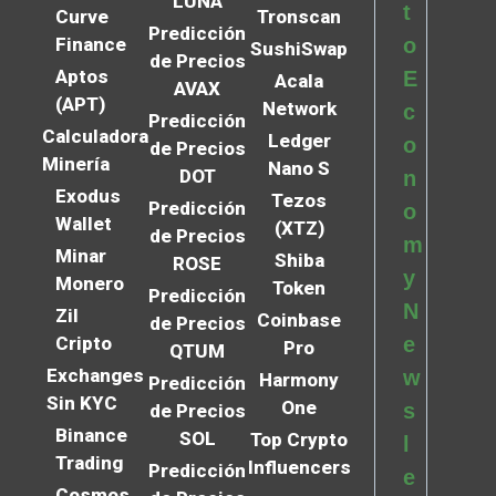
LUNA
t
Curve
Tronscan
Predicción
Finance
o
SushiSwap
de Precios
Aptos
E
Acala
AVAX
(APT)
Network
c
Predicción
Calculadora
Ledger
o
de Precios
Minería
Nano S
DOT
n
Exodus
Tezos
Predicción
o
Wallet
(XTZ)
de Precios
m
Minar
Shiba
ROSE
y
Monero
Token
Predicción
N
Zil
Coinbase
de Precios
Cripto
e
Pro
QTUM
Exchanges
w
Harmony
Predicción
Sin KYC
One
s
de Precios
Binance
SOL
Top Crypto
l
Trading
Influencers
Predicción
e
Cosmos