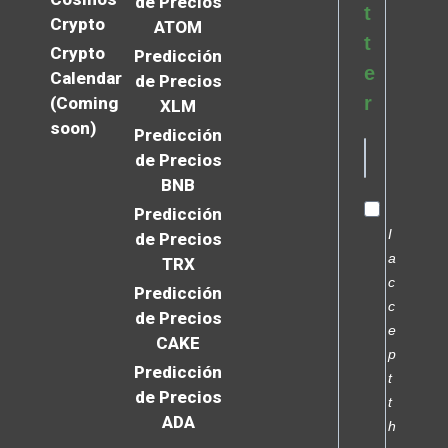
de Precios
t
Crypto
ATOM
t
Crypto
Predicción
e
Calendar
de Precios
r
(Coming
XLM
soon)
Predicción
de Precios
BNB
Predicción
I
de Precios
a
TRX
c
Predicción
c
de Precios
e
CAKE
p
Predicción
t
de Precios
t
ADA
h