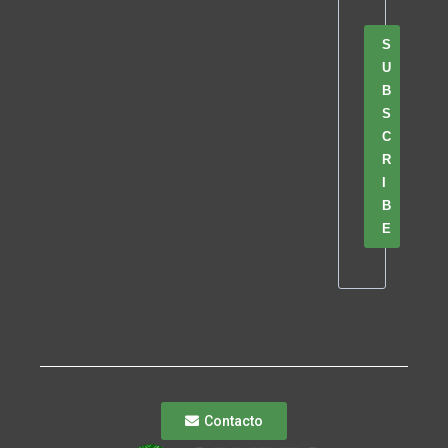
S
U
B
S
C
R
I
B
E
Contacto