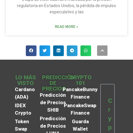
regulatoria en Estados Unidos, la pérdida de impulso
especulativo y las
READ MORE »
LO MÁS
PREDICCIÓN
CRYPTO
VISTO
DE
101
PRECIOS
Cardano
PancakeBunny
Predicción
(ADA)
Finance
C
de Precios
IDEX
PancakeSwap
r
SHIB
Crypto
Finance
y
Predicción
Token
Guarda
de Precios
p
Swap
Wallet