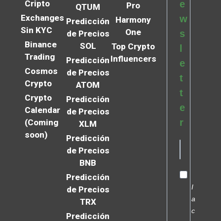
Cripto
e
Pro
QTUM
Exchanges
w
Harmony
Predicción
Sin KYC
One
s
de Precios
Binance
SOL
Top Crypto
l
Trading
Influencers
Predicción
e
Cosmos
de Precios
t
Crypto
ATOM
t
Crypto
Predicción
e
Calendar
de Precios
r
(Coming
XLM
soon)
Predicción
de Precios
BNB
Predicción
I
de Precios
a
TRX
c
Predicción