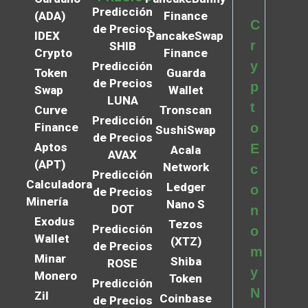
Predicción
(ADA)
Finance
C
de Precios
IDEX
PancakeSwap
r
SHIB
Crypto
Finance
y
Predicción
Token
Guarda
de Precios
p
Swap
Wallet
LUNA
t
Curve
Tronscan
Predicción
Finance
o
SushiSwap
de Precios
Aptos
E
Acala
AVAX
(APT)
Network
c
Predicción
Calculadora
Ledger
o
de Precios
Minería
Nano S
DOT
n
Exodus
Tezos
Predicción
o
Wallet
(XTZ)
de Precios
m
Minar
Shiba
ROSE
y
Monero
Token
Predicción
N
Zil
Coinbase
de Precios