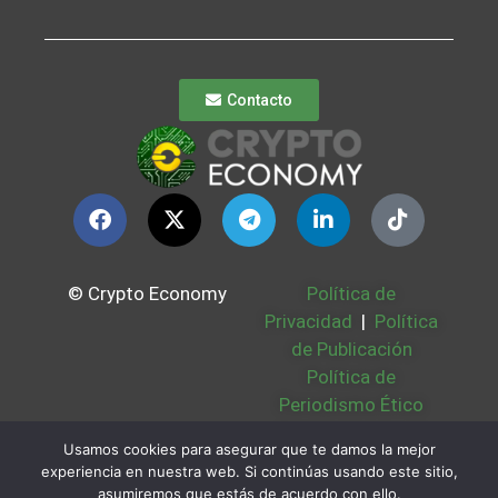
Contacto
© Crypto Economy
Política de
Privacidad
|
Política
de Publicación
Política de
Periodismo Ético
Política Cookies
|
Usamos cookies para asegurar que te damos la mejor
Bases Legales
|
experiencia en nuestra web. Si continúas usando este sitio,
Partners
|
Sobre
asumiremos que estás de acuerdo con ello.