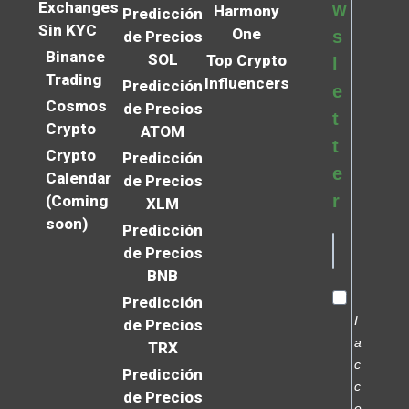
Exchanges
w
Harmony
Predicción
Sin KYC
One
s
de Precios
Binance
SOL
Top Crypto
l
Trading
Influencers
Predicción
e
Cosmos
de Precios
t
Crypto
ATOM
t
Crypto
Predicción
e
Calendar
de Precios
r
(Coming
XLM
soon)
Predicción
de Precios
BNB
Predicción
I
de Precios
a
TRX
c
Predicción
c
de Precios
e