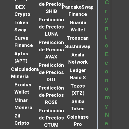
C
de Precios
IDEX
PancakeSwap
r
SHIB
Crypto
Finance
y
Predicción
Token
Guarda
de Precios
p
Swap
Wallet
LUNA
t
Curve
Tronscan
Predicción
Finance
o
SushiSwap
de Precios
Aptos
E
Acala
AVAX
(APT)
Network
c
Predicción
Calculadora
Ledger
o
de Precios
Minería
Nano S
DOT
n
Exodus
Tezos
Predicción
o
Wallet
(XTZ)
de Precios
m
Minar
Shiba
ROSE
y
Monero
Token
Predicción
N
Zil
Coinbase
de Precios
Cripto
e
Pro
QTUM