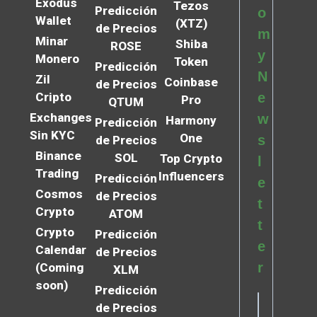
Exodus
Tezos
Predicción
o
Wallet
(XTZ)
de Precios
m
Minar
Shiba
ROSE
y
Monero
Token
Predicción
N
Zil
Coinbase
de Precios
Cripto
e
Pro
QTUM
Exchanges
w
Harmony
Predicción
Sin KYC
One
s
de Precios
Binance
SOL
Top Crypto
l
Trading
Influencers
Predicción
e
Cosmos
de Precios
t
Crypto
ATOM
t
Crypto
Predicción
e
Calendar
de Precios
r
(Coming
XLM
soon)
Predicción
de Precios