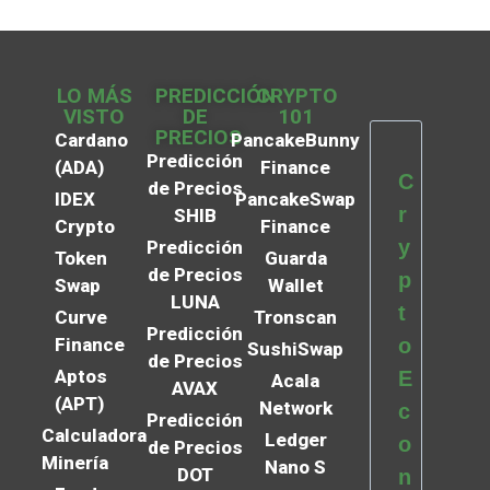
LO MÁS
PREDICCIÓN
CRYPTO
VISTO
DE
101
PRECIOS
Cardano
PancakeBunny
Predicción
(ADA)
Finance
C
de Precios
IDEX
PancakeSwap
r
SHIB
Crypto
Finance
y
Predicción
Token
Guarda
de Precios
p
Swap
Wallet
LUNA
t
Curve
Tronscan
Predicción
Finance
o
SushiSwap
de Precios
Aptos
E
Acala
AVAX
(APT)
Network
c
Predicción
Calculadora
Ledger
o
de Precios
Minería
Nano S
DOT
n