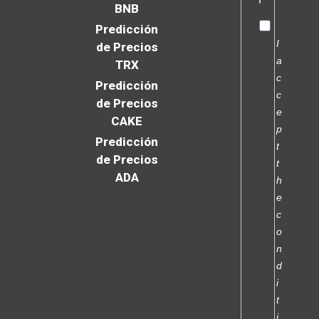
BNB
Predicción
I
de Precios
a
TRX
c
Predicción
c
de Precios
e
CAKE
p
Predicción
t
de Precios
t
ADA
h
e
c
o
n
d
i
t
i