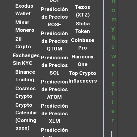
DOT
n
Exodus
Tezos
Predicción
o
Wallet
(XTZ)
de Precios
m
Minar
Shiba
ROSE
y
Monero
Token
Predicción
N
Zil
Coinbase
de Precios
Cripto
e
Pro
QTUM
Exchanges
w
Harmony
Predicción
Sin KYC
One
s
de Precios
Binance
SOL
Top Crypto
l
Trading
Influencers
Predicción
e
Cosmos
de Precios
t
Crypto
ATOM
t
Crypto
Predicción
e
Calendar
de Precios
r
(Coming
XLM
soon)
Predicción