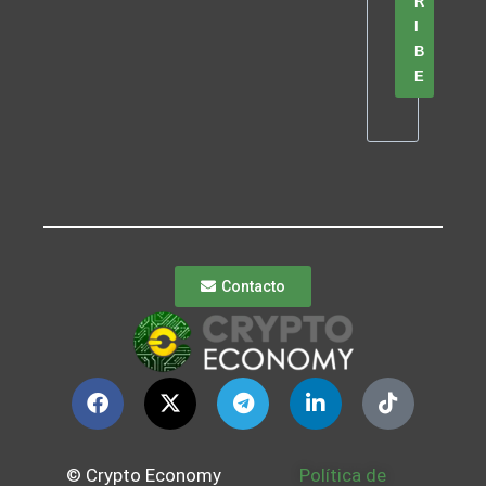
R
I
B
E
Contacto
© Crypto Economy
Política de