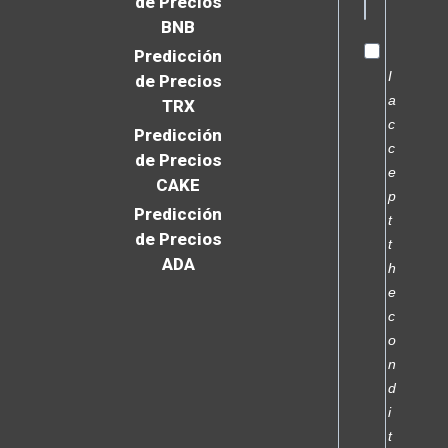
de Precios
BNB
Predicción
I
de Precios
a
TRX
c
Predicción
c
de Precios
e
CAKE
p
Predicción
t
de Precios
t
ADA
h
e
c
o
n
d
i
t