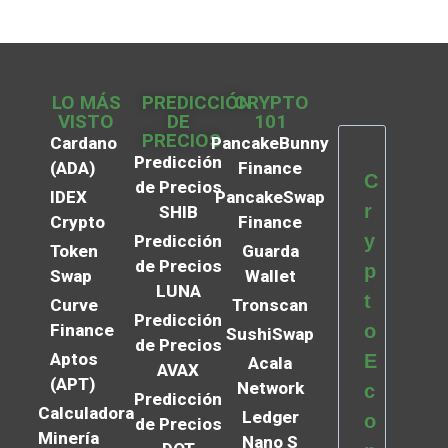
LO MÁS
PREDICCIÓN
CRYPTO
VISTO
DE
101
PRECIOS
Cardano
PancakeBunny
Predicción
(ADA)
Finance
C
de Precios
IDEX
PancakeSwap
r
SHIB
Crypto
Finance
y
Predicción
Token
Guarda
de Precios
p
Swap
Wallet
LUNA
t
Curve
Tronscan
Predicción
Finance
o
SushiSwap
de Precios
Aptos
E
Acala
AVAX
(APT)
Network
c
Predicción
Calculadora
Ledger
o
de Precios
Minería
Nano S