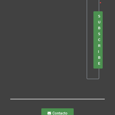
S
U
B
S
C
R
I
B
E
Contacto