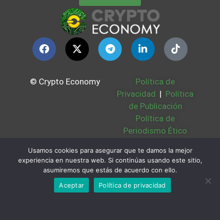
© Crypto Economy
Política de
Privacidad
|
Política
de Publicación
Política de
Periodismo Ético
Política Cookies
|
Usamos cookies para asegurar que te damos la mejor
Bases Legales
|
experiencia en nuestra web. Si continúas usando este sitio,
Partners
|
Sobre
asumiremos que estás de acuerdo con ello.
Nosotros
Aceptar
Política de privacidad