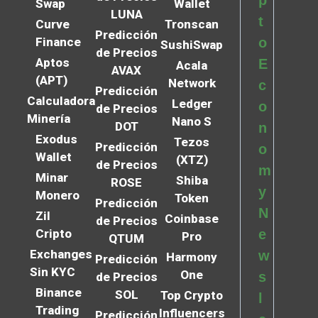
p
Swap
Wallet
LUNA
t
Curve
Tronscan
Predicción
Finance
o
SushiSwap
de Precios
Aptos
E
Acala
AVAX
(APT)
Network
c
Predicción
Calculadora
Ledger
o
de Precios
Minería
Nano S
DOT
n
Exodus
Tezos
Predicción
o
Wallet
(XTZ)
de Precios
m
Minar
Shiba
ROSE
y
Monero
Token
Predicción
N
Zil
Coinbase
de Precios
Cripto
e
Pro
QTUM
Exchanges
w
Harmony
Predicción
Sin KYC
One
s
de Precios
Binance
SOL
Top Crypto
l
Trading
Influencers
Predicción