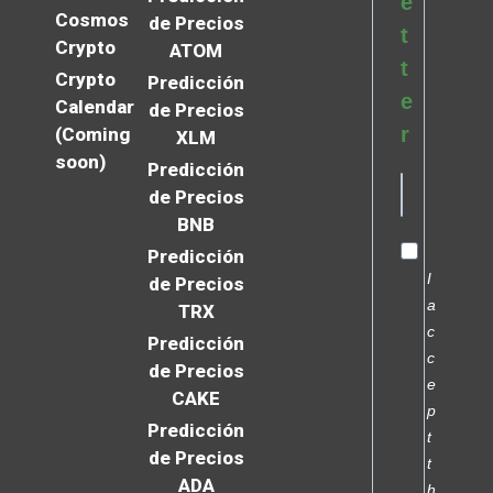
e
Cosmos
de Precios
t
Crypto
ATOM
t
Crypto
Predicción
e
Calendar
de Precios
r
(Coming
XLM
soon)
Predicción
de Precios
BNB
Predicción
I
de Precios
a
TRX
c
Predicción
c
de Precios
e
CAKE
p
Predicción
t
de Precios
t
ADA
h